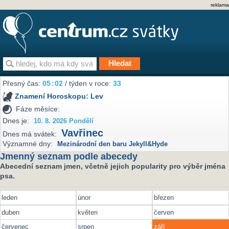
reklama
Přesný čas:
05
:
02
/ týden v roce:
33
Znamení Horoskopu:
Lev
Fáze měsíce:
Dnes je:
10. 8. 2026 Pondělí
Vavřinec
Dnes má svátek:
Významné dny:
Mezinárodní den baru Jekyll&Hyde
Jmenný seznam podle abecedy
Abecední seznam jmen, včetně jejich popularity pro výběr jména
psa.
leden
únor
březen
duben
květen
červen
červenec
srpen
září