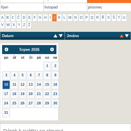
říjen
listopad
prosinec
A
B
C
Č
D
E
F
G
H
I
J
K
L
M
N
O
P
Q
R
Ř
S
Š
T
U
V
W
X
Y
Z
Ž
Datum
Jméno
Srpen
2026
po
út
st
čt
pá
so
ne
1
2
3
4
5
6
7
8
9
10
11
12
13
14
15
16
17
18
19
20
21
22
23
24
25
26
27
28
29
30
31