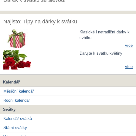
Dárek k svátku se slevou!
Najisto: Tipy na dárky k svátku
Klasické i netradiční dárky k
svátku
více
Darujte k svátku květiny
více
Kalendář
Měsíční kalendář
Roční kalendář
Svátky
Kalendář svátků
Státní svátky