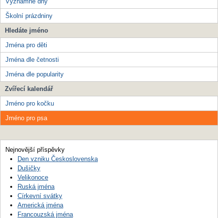
Významné dny
Školní prázdniny
Hledáte jméno
Jména pro děti
Jména dle četnosti
Jména dle popularity
Zvířecí kalendář
Jméno pro kočku
Jméno pro psa
Nejnovější příspěvky
Den vzniku Československa
Dušičky
Velikonoce
Ruská jména
Církevní svátky
Americká jména
Francouzská jména