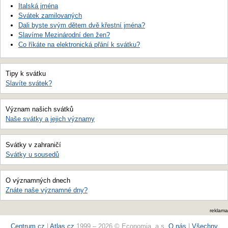
Italská jména
Svátek zamilovaných
Dali byste svým dětem dvě křestní jména?
Slavíme Mezinárodní den žen?
Co říkáte na elektronická přání k svátku?
Tipy k svátku
Slavíte svátek?
Význam našich svátků
Naše svátky a jejich významy
Svátky v zahraničí
Svátky u sousedů
O významných dnech
Znáte naše významné dny?
reklama
Centrum.cz
|
Atlas.cz
1999 – 2026 © Economia, a.s.
O nás
|
Všechny