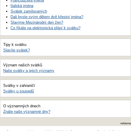
Francouzská jména
Italská jména
Svátek zamilovaných
Dali byste svým dětem dvě křestní jména?
Slavíme Mezinárodní den žen?
Co říkáte na elektronická přání k svátku?
Tipy k svátku
Slavíte svátek?
Význam našich svátků
Naše svátky a jejich významy
Svátky v zahraničí
Svátky u sousedů
O významných dnech
Znáte naše významné dny?
reklama