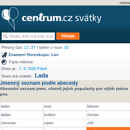
reklama
Přesný čas:
12
27
/ týden v roce:
32
Znamení Horoskopu:
Lev
Fáze měsíce:
Dnes je:
7. 8. 2026 Pátek
Lada
Dnes má svátek:
Jmenný seznam podle abecedy
Abecední seznam jmen, včetně jejich popularity pro výběr jména
psa.
leden
únor
březen
duben
květen
červen
červenec
srpen
září