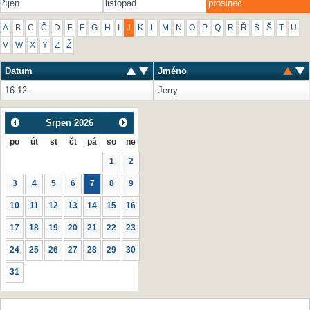
říjen
listopad
prosinec
A
B
C
Č
D
E
F
G
H
I
J
K
L
M
N
O
P
Q
R
Ř
S
Š
T
U
V
W
X
Y
Z
Ž
Datum
Jméno
16.12.
Jerry
Srpen
2026
po
út
st
čt
pá
so
ne
1
2
3
4
5
6
7
8
9
10
11
12
13
14
15
16
17
18
19
20
21
22
23
24
25
26
27
28
29
30
31