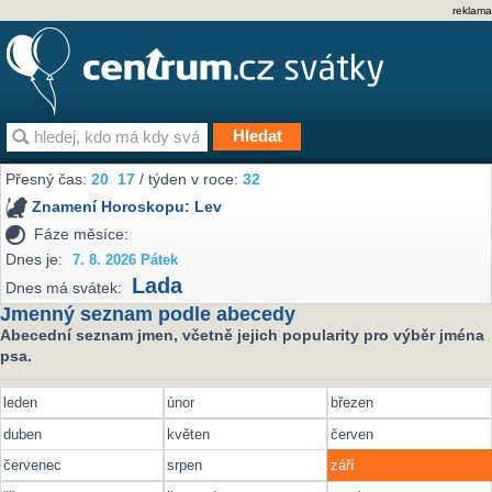
reklama
Přesný čas:
20
:
17
/ týden v roce:
32
Znamení Horoskopu:
Lev
Fáze měsíce:
Dnes je:
7. 8. 2026 Pátek
Lada
Dnes má svátek:
Jmenný seznam podle abecedy
Abecední seznam jmen, včetně jejich popularity pro výběr jména
psa.
leden
únor
březen
duben
květen
červen
červenec
srpen
září