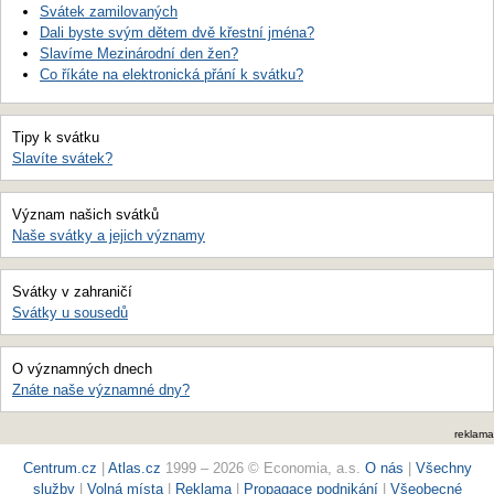
Svátek zamilovaných
Dali byste svým dětem dvě křestní jména?
Slavíme Mezinárodní den žen?
Co říkáte na elektronická přání k svátku?
Tipy k svátku
Slavíte svátek?
Význam našich svátků
Naše svátky a jejich významy
Svátky v zahraničí
Svátky u sousedů
O významných dnech
Znáte naše významné dny?
reklama
Centrum.cz
|
Atlas.cz
1999 – 2026 © Economia, a.s.
O nás
|
Všechny
služby
|
Volná místa
|
Reklama
|
Propagace podnikání
|
Všeobecné