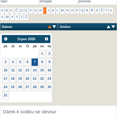
říjen
listopad
prosinec
A
B
C
Č
D
E
F
G
H
I
J
K
L
M
N
O
P
Q
R
Ř
S
Š
T
U
V
W
X
Y
Z
Ž
Datum
Jméno
Srpen
2026
po
út
st
čt
pá
so
ne
1
2
3
4
5
6
7
8
9
10
11
12
13
14
15
16
17
18
19
20
21
22
23
24
25
26
27
28
29
30
31
Dárek k svátku se slevou!