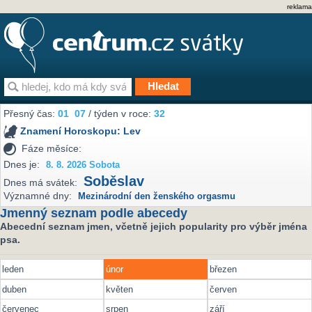
reklama
Přesný čas:
01
07
/ týden v roce:
32
Znamení Horoskopu:
Lev
Fáze měsíce:
Dnes je:
8. 8. 2026 Sobota
Soběslav
Dnes má svátek:
Významné dny:
Mezinárodní den ženského orgasmu
Jmenný seznam podle abecedy
Abecední seznam jmen, včetně jejich popularity pro výběr jména
psa.
leden
únor
březen
duben
květen
červen
červenec
srpen
září