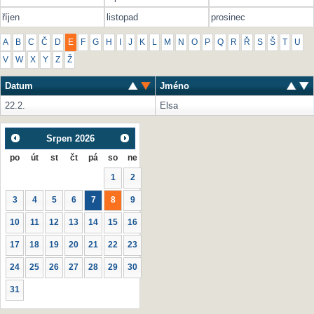
říjen
listopad
prosinec
A
B
C
Č
D
E
F
G
H
I
J
K
L
M
N
O
P
Q
R
Ř
S
Š
T
U
V
W
X
Y
Z
Ž
Datum
Jméno
22.2.
Elsa
Srpen
2026
po
út
st
čt
pá
so
ne
1
2
3
4
5
6
7
8
9
10
11
12
13
14
15
16
17
18
19
20
21
22
23
24
25
26
27
28
29
30
31