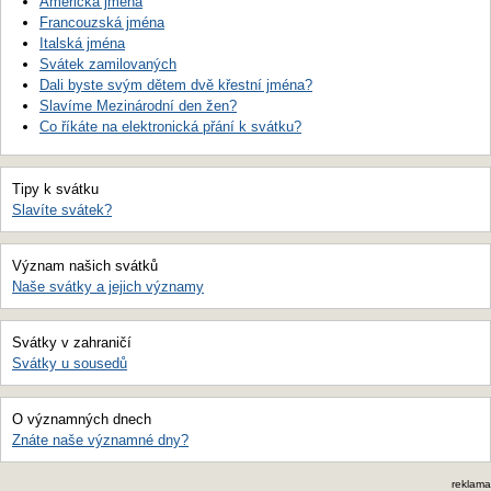
Americká jména
Francouzská jména
Italská jména
Svátek zamilovaných
Dali byste svým dětem dvě křestní jména?
Slavíme Mezinárodní den žen?
Co říkáte na elektronická přání k svátku?
Tipy k svátku
Slavíte svátek?
Význam našich svátků
Naše svátky a jejich významy
Svátky v zahraničí
Svátky u sousedů
O významných dnech
Znáte naše významné dny?
reklama