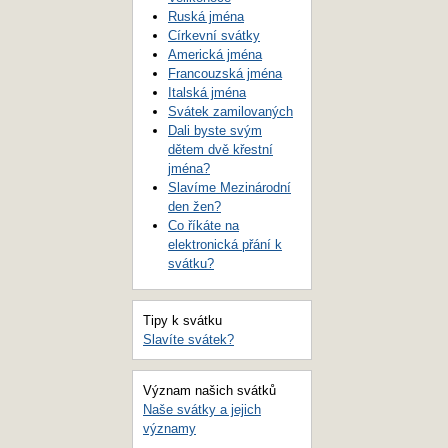
Ruská jména
Církevní svátky
Americká jména
Francouzská jména
Italská jména
Svátek zamilovaných
Dali byste svým
dětem dvě křestní
jména?
Slavíme Mezinárodní
den žen?
Co říkáte na
elektronická přání k
svátku?
Tipy k svátku
Slavíte svátek?
Význam našich svátků
Naše svátky a jejich
významy