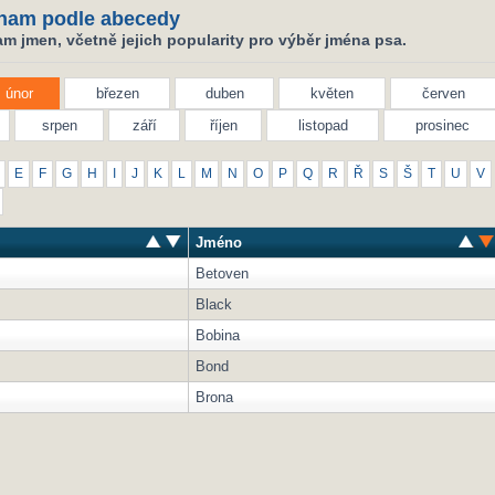
nam podle abecedy
m jmen, včetně jejich popularity pro výběr jména psa.
únor
březen
duben
květen
červen
srpen
září
říjen
listopad
prosinec
E
F
G
H
I
J
K
L
M
N
O
P
Q
R
Ř
S
Š
T
U
V
Jméno
Betoven
Black
Bobina
Bond
Brona