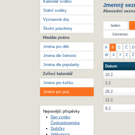
Kalendář svátků
Jmenný sez
Státní svátky
Abecední sezna
Významné dny
leden
Školní prázdniny
červenec
Hledáte jméno
Jména pro děti
A
B
C
Č
D
W
X
Y
Z
Ž
Jména dle četnosti
Jména dle popularity
Datum
Zvířecí kalendář
10.2.
Jméno pro kočku
3.2.
28.2.
Jméno pro psa
12.2.
9.2.
Nejnovější příspěvky
Den vzniku
Československa
Dušičky
Velikonoce