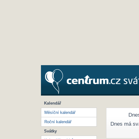
Kalendář
Měsíční kalendář
Dnes
Roční kalendář
Dnes má sv
Svátky