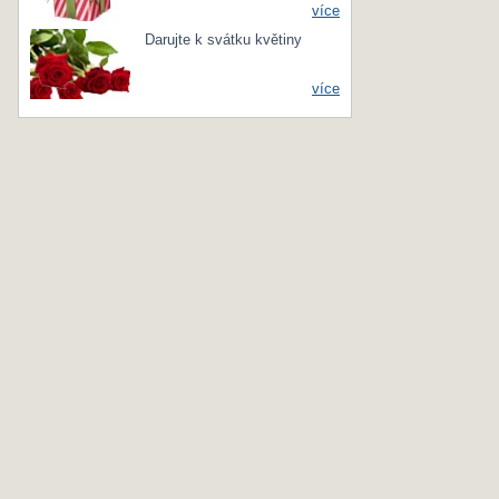
více
Darujte k svátku květiny
více