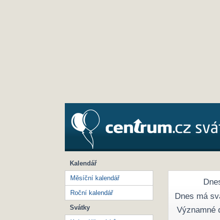
Kalendář
Měsíční kalendář
Dnes
Roční kalendář
Dnes má sv
Svátky
Významné 