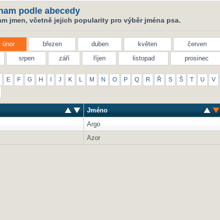
nam podle abecedy
m jmen, včetně jejich popularity pro výběr jména psa.
únor
březen
duben
květen
červen
srpen
září
říjen
listopad
prosinec
E
F
G
H
I
J
K
L
M
N
O
P
Q
R
Ř
S
Š
T
U
V
Jméno
Argo
Azor