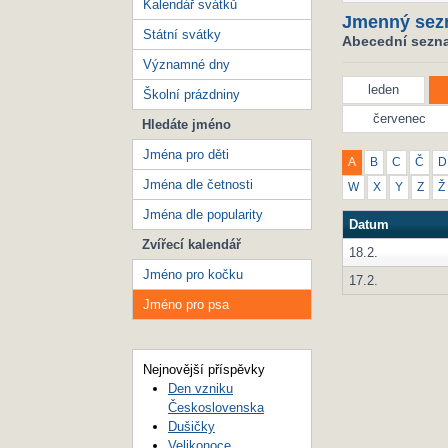
Kalendář svátků
Jmenný sez
Státní svátky
Abecední sezna
Významné dny
leden
Školní prázdniny
červenec
Hledáte jméno
Jména pro děti
A
B
C
Č
D
Jména dle četnosti
W
X
Y
Z
Ž
Jména dle popularity
Datum
Zvířecí kalendář
18.2.
Jméno pro kočku
17.2.
Jméno pro psa
Nejnovější příspěvky
Den vzniku
Československa
Dušičky
Velikonoce