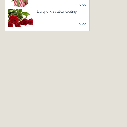
více
Darujte k svátku květiny
více