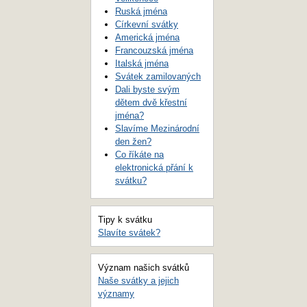
Ruská jména
Církevní svátky
Americká jména
Francouzská jména
Italská jména
Svátek zamilovaných
Dali byste svým
dětem dvě křestní
jména?
Slavíme Mezinárodní
den žen?
Co říkáte na
elektronická přání k
svátku?
Tipy k svátku
Slavíte svátek?
Význam našich svátků
Naše svátky a jejich
významy