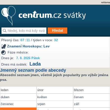
reklama
Přesný čas:
07
:
11
/ týden v roce:
32
Znamení Horoskopu:
Lev
Fáze měsíce:
Dnes je:
7. 8. 2026 Pátek
Lada
Dnes má svátek:
Jmenný seznam podle abecedy
Abecední seznam jmen, včetně jejich popularity pro výběr jména
psa.
leden
únor
březen
duben
květen
červen
červenec
srpen
září