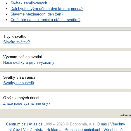
Svátek zamilovaných
Dali byste svým dětem dvě křestní jména?
Slavíme Mezinárodní den žen?
Co říkáte na elektronická přání k svátku?
Tipy k svátku
Slavíte svátek?
Význam našich svátků
Naše svátky a jejich významy
Svátky v zahraničí
Svátky u sousedů
O významných dnech
Znáte naše významné dny?
reklama
Centrum.cz
|
Atlas.cz
1999 – 2026 © Economia, a.s.
O nás
|
Všechny
služby
|
Volná místa
|
Reklama
|
Propagace podnikání
|
Všeobecné