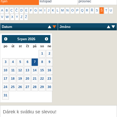
říjen
listopad
prosinec
A
B
C
Č
D
E
F
G
H
I
J
K
L
M
N
O
P
Q
R
Ř
S
Š
T
U
V
W
X
Y
Z
Ž
Datum
Jméno
Srpen
2026
po
út
st
čt
pá
so
ne
1
2
3
4
5
6
7
8
9
10
11
12
13
14
15
16
17
18
19
20
21
22
23
24
25
26
27
28
29
30
31
Dárek k svátku se slevou!