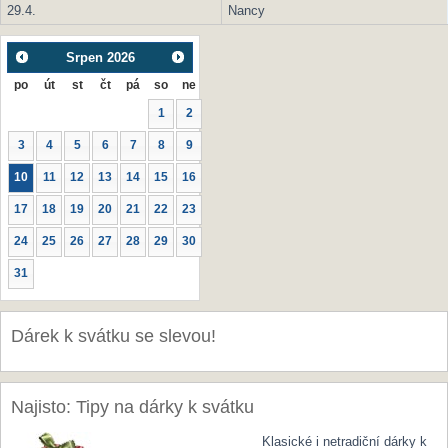
29.4.
Nancy
Srpen
2026
po
út
st
čt
pá
so
ne
1
2
3
4
5
6
7
8
9
10
11
12
13
14
15
16
17
18
19
20
21
22
23
24
25
26
27
28
29
30
31
Dárek k svátku se slevou!
Najisto: Tipy na dárky k svátku
Klasické i netradiční dárky k