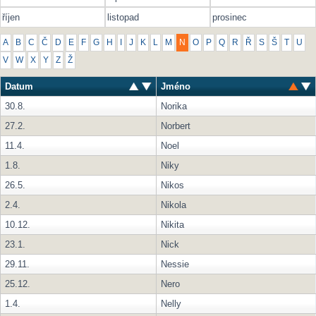
říjen
listopad
prosinec
A
B
C
Č
D
E
F
G
H
I
J
K
L
M
N
O
P
Q
R
Ř
S
Š
T
U
V
W
X
Y
Z
Ž
Datum
Jméno
30.8.
Norika
27.2.
Norbert
11.4.
Noel
1.8.
Niky
26.5.
Nikos
2.4.
Nikola
10.12.
Nikita
23.1.
Nick
29.11.
Nessie
25.12.
Nero
1.4.
Nelly