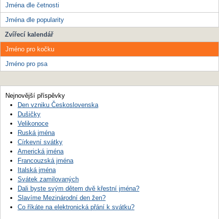
Jména dle četnosti
Jména dle popularity
Zvířecí kalendář
Jméno pro kočku
Jméno pro psa
Nejnovější příspěvky
Den vzniku Československa
Dušičky
Velikonoce
Ruská jména
Církevní svátky
Americká jména
Francouzská jména
Italská jména
Svátek zamilovaných
Dali byste svým dětem dvě křestní jména?
Slavíme Mezinárodní den žen?
Co říkáte na elektronická přání k svátku?