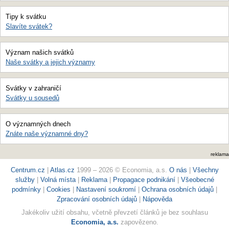
Tipy k svátku
Slavíte svátek?
Význam našich svátků
Naše svátky a jejich významy
Svátky v zahraničí
Svátky u sousedů
O významných dnech
Znáte naše významné dny?
reklama
Centrum.cz
|
Atlas.cz
1999 – 2026 © Economia, a.s.
O nás
|
Všechny
služby
|
Volná místa
|
Reklama
|
Propagace podnikání
|
Všeobecné
podmínky
|
Cookies
|
Nastavení soukromí
|
Ochrana osobních údajů
|
Zpracování osobních údajů
|
Nápověda
Jakékoliv užití obsahu, včetně převzetí článků je bez souhlasu
Economia, a.s.
zapovězeno.