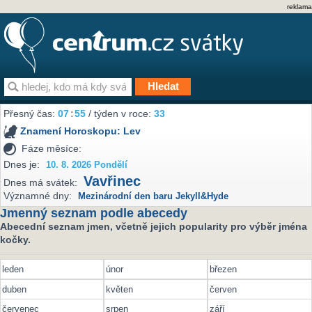
reklama
Přesný čas:
07
55
/ týden v roce:
33
Znamení Horoskopu:
Lev
Fáze měsíce:
Dnes je:
10. 8. 2026 Pondělí
Vavřinec
Dnes má svátek:
Významné dny:
Mezinárodní den baru Jekyll&Hyde
Jmenný seznam podle abecedy
Abecední seznam jmen, včetně jejich popularity pro výběr jména
kočky.
leden
únor
březen
duben
květen
červen
červenec
srpen
září