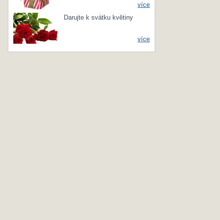
více
Darujte k svátku květiny
více