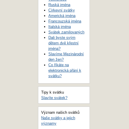
Ruská jména
Církevní svátky
Americká jména
Francouzská jména
Italská jména
Svátek zamilovaných
Dali byste svým
dětem dvě křestní
jména?
Slavíme Mezinárodní
den žen?
Co říkáte na
elektronická přání k
svátku?
Tipy k svátku
Slavíte svátek?
Význam našich svátků
Naše svátky a jejich
významy