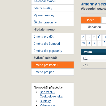
Kalendář svátků
Jmenný sez
Státní svátky
Abecední sezna
Významné dny
leden
Školní prázdniny
červenec
Hledáte jméno
Jména pro děti
A
B
C
Č
D
W
X
Y
Z
Ž
Jména dle četnosti
Jména dle popularity
Datum
Zvířecí kalendář
7.1.
Jméno pro kočku
27.1.
Jméno pro psa
Nejnovější příspěvky
Den vzniku
Československa
Dušičky
Velikonoce