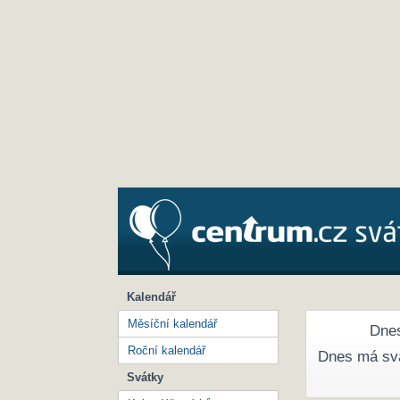
Kalendář
Měsíční kalendář
Dnes
Roční kalendář
Dnes má sv
Svátky