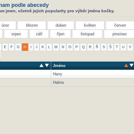
nam podle abecedy
m jmen, včetně jejich popularity pro výběr jména kočky.
únor
březen
duben
květen
červen
srpen
září
říjen
listopad
prosinec
E
F
G
H
I
J
K
L
M
N
O
P
Q
R
Ř
S
Š
T
U
V
Jméno
Harry
Halina