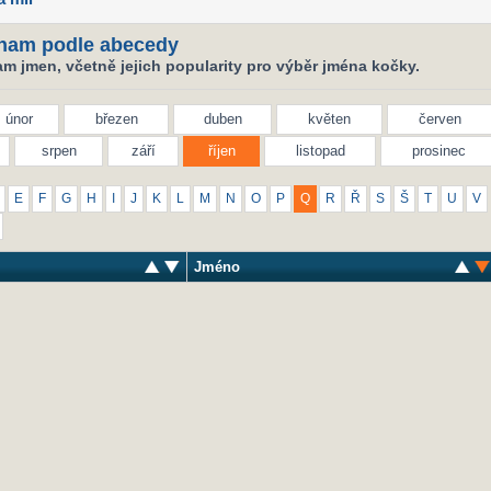
nam podle abecedy
m jmen, včetně jejich popularity pro výběr jména kočky.
únor
březen
duben
květen
červen
srpen
září
říjen
listopad
prosinec
E
F
G
H
I
J
K
L
M
N
O
P
Q
R
Ř
S
Š
T
U
V
Jméno