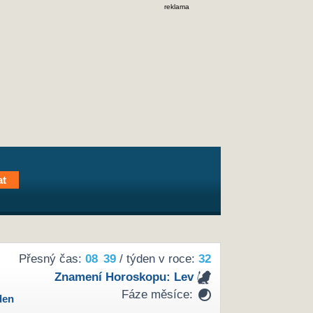
reklama
Přesný čas:
08
:
39
/ týden v roce:
32
Znamení Horoskopu:
Lev
Fáze měsíce:
den