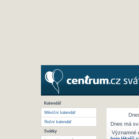
Kalendář
Měsíční kalendář
Dnes
Roční kalendář
Dnes má sv
Svátky
Významné 
boje lékařů z