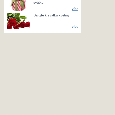
svátku
více
Darujte k svátku květiny
více