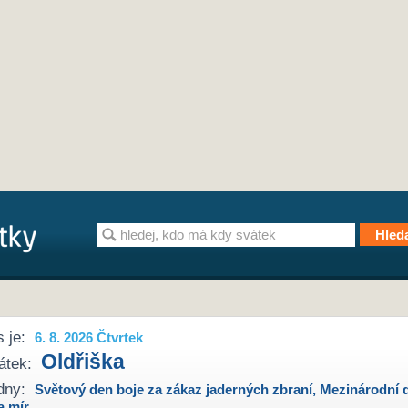
 je:
6. 8. 2026 Čtvrtek
Oldřiška
átek:
dny:
Světový den boje za zákaz jaderných zbraní
,
Mezinárodní 
a mír