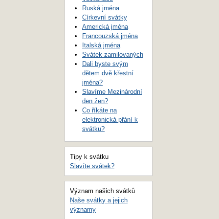
Ruská jména
Církevní svátky
Americká jména
Francouzská jména
Italská jména
Svátek zamilovaných
Dali byste svým
dětem dvě křestní
jména?
Slavíme Mezinárodní
den žen?
Co říkáte na
elektronická přání k
svátku?
Tipy k svátku
Slavíte svátek?
Význam našich svátků
Naše svátky a jejich
významy