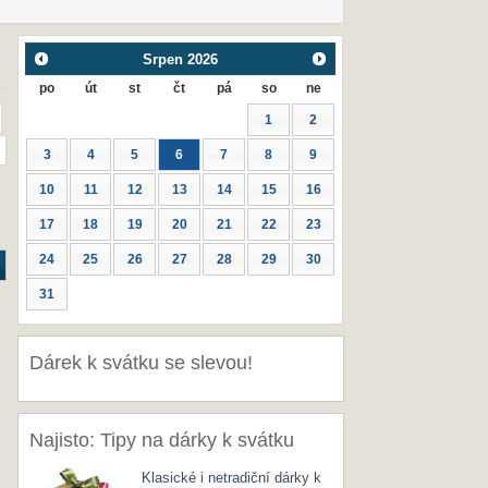
Srpen
2026
po
út
st
čt
pá
so
ne
1
2
3
4
5
6
7
8
9
10
11
12
13
14
15
16
17
18
19
20
21
22
23
24
25
26
27
28
29
30
31
Dárek k svátku se slevou!
Najisto: Tipy na dárky k svátku
Klasické i netradiční dárky k