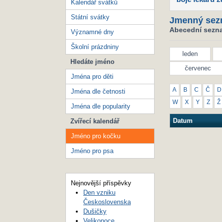
Kalendář svátků
Státní svátky
Jmenný sez
Abecední sezna
Významné dny
Školní prázdniny
leden
Hledáte jméno
červenec
Jména pro děti
A
B
C
Č
D
Jména dle četnosti
W
X
Y
Z
Ž
Jména dle popularity
Datum
Zvířecí kalendář
Jméno pro kočku
Jméno pro psa
Nejnovější příspěvky
Den vzniku
Československa
Dušičky
Velikonoce