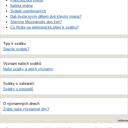
Francouzská jména
Italská jména
Svátek zamilovaných
Dali byste svým dětem dvě křestní jména?
Slavíme Mezinárodní den žen?
Co říkáte na elektronická přání k svátku?
Tipy k svátku
Slavíte svátek?
Význam našich svátků
Naše svátky a jejich významy
Svátky v zahraničí
Svátky u sousedů
O významných dnech
Znáte naše významné dny?
reklama