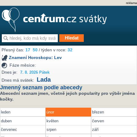
reklama
Přesný čas:
17
50
/ týden v roce:
32
Znamení Horoskopu:
Lev
Fáze měsíce:
Dnes je:
7. 8. 2026 Pátek
Lada
Dnes má svátek:
Jmenný seznam podle abecedy
Abecední seznam jmen, včetně jejich popularity pro výběr jména
kočky.
leden
únor
březen
duben
květen
červen
červenec
srpen
září