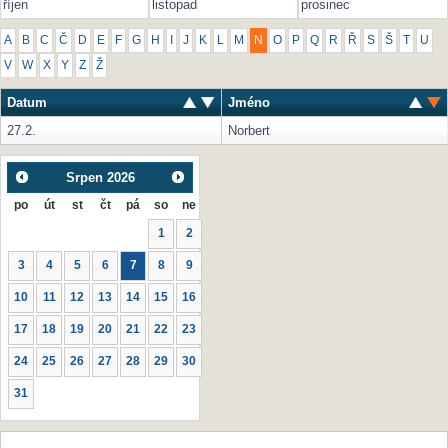
říjen
listopad
prosinec
A
B
C
Č
D
E
F
G
H
I
J
K
L
M
N
O
P
Q
R
Ř
S
Š
T
U
V
W
X
Y
Z
Ž
Datum
Jméno
27.2.
Norbert
Srpen
2026
po
út
st
čt
pá
so
ne
1
2
3
4
5
6
7
8
9
10
11
12
13
14
15
16
17
18
19
20
21
22
23
24
25
26
27
28
29
30
31