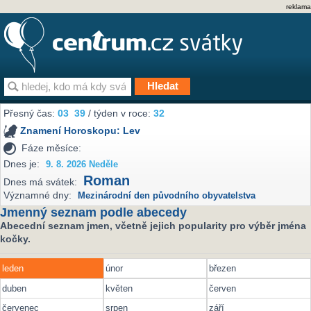
reklama
Přesný čas:
03
:
39
/ týden v roce:
32
Znamení Horoskopu:
Lev
Fáze měsíce:
Dnes je:
9. 8. 2026 Neděle
Roman
Dnes má svátek:
Významné dny:
Mezinárodní den původního obyvatelstva
Jmenný seznam podle abecedy
Abecední seznam jmen, včetně jejich popularity pro výběr jména
kočky.
leden
únor
březen
duben
květen
červen
červenec
srpen
září