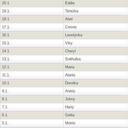
20.1.
Eddie
19.1.
Terezka
18.1.
Abel
17.1.
Connie
16.1.
Leontýnka
15.1.
Viky
14.1.
Cheryl
13.1.
Sněhulka
12.1.
Maria
11.1.
Alanis
10.1.
Dorotka
9.1.
Aneta
8.1.
Johny
7.1.
Harry
6.1.
Gréta
5.1.
Morris