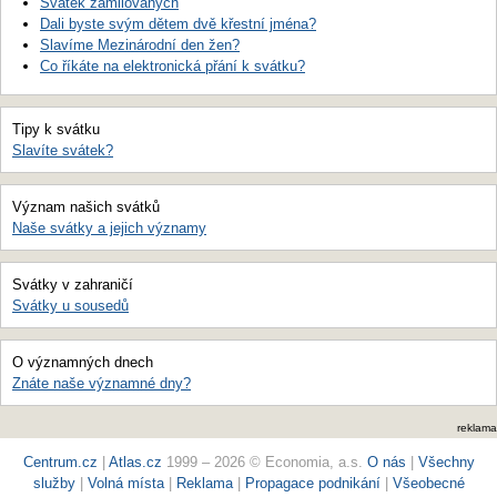
Svátek zamilovaných
Dali byste svým dětem dvě křestní jména?
Slavíme Mezinárodní den žen?
Co říkáte na elektronická přání k svátku?
Tipy k svátku
Slavíte svátek?
Význam našich svátků
Naše svátky a jejich významy
Svátky v zahraničí
Svátky u sousedů
O významných dnech
Znáte naše významné dny?
reklama
Centrum.cz
|
Atlas.cz
1999 – 2026 © Economia, a.s.
O nás
|
Všechny
služby
|
Volná místa
|
Reklama
|
Propagace podnikání
|
Všeobecné