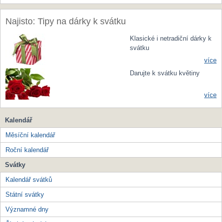
Najisto: Tipy na dárky k svátku
Klasické i netradiční dárky k
svátku
více
Darujte k svátku květiny
více
Kalendář
Měsíční kalendář
Roční kalendář
Svátky
Kalendář svátků
Státní svátky
Významné dny