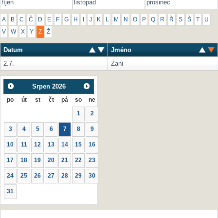
říjen
listopad
prosinec
A
B
C
Č
D
E
F
G
H
I
J
K
L
M
N
O
P
Q
R
Ř
S
Š
T
U
V
W
X
Y
Z
Ž
Datum
Jméno
2.7.
Zani
Srpen
2026
po
út
st
čt
pá
so
ne
1
2
3
4
5
6
7
8
9
10
11
12
13
14
15
16
17
18
19
20
21
22
23
24
25
26
27
28
29
30
31