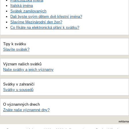
Francouzská jména
Italská jména
Svátek zamilovaných
Dali byste svým dětem dvě křestní jména?
Slavíme Mezinárodní den žen?
Co říkáte na elektronická přání k svátku?
Tipy k svátku
Slavíte svátek?
Význam našich svátků
Naše svátky a jejich významy
Svátky v zahraničí
Svátky u sousedů
O významných dnech
Znáte naše významné dny?
reklama