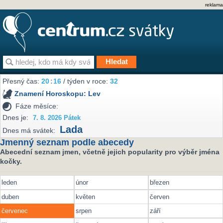
reklama
Přesný čas:
20
:
16
/ týden v roce:
32
Znamení Horoskopu:
Lev
Fáze měsíce:
Dnes je:
7. 8. 2026 Pátek
Lada
Dnes má svátek:
Jmenný seznam podle abecedy
Abecední seznam jmen, včetně jejich popularity pro výběr jména
kočky.
leden
únor
březen
duben
květen
červen
červenec
srpen
září