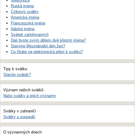
Velikonoce
Ruská jména
Církevní svátky
Americká jména
Francouzská jména
Italská jména
Svátek zamilovaných
Dali byste svým dětem dvě křestní jména?
Slavíme Mezinárodní den žen?
Co říkáte na elektronická přání k svátku?
Tipy k svátku
Slavíte svátek?
Význam našich svátků
Naše svátky a jejich významy
Svátky v zahraničí
Svátky u sousedů
O významných dnech