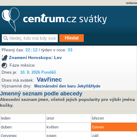
reklama
Přesný čas:
22
:
12
/ týden v roce:
33
Znamení Horoskopu:
Lev
Fáze měsíce:
Dnes je:
10. 8. 2026 Pondělí
Vavřinec
Dnes má svátek:
Významné dny:
Mezinárodní den baru Jekyll&Hyde
Jmenný seznam podle abecedy
Abecední seznam jmen, včetně jejich popularity pro výběr jména
kočky.
leden
únor
březen
duben
květen
červen
červenec
srpen
září