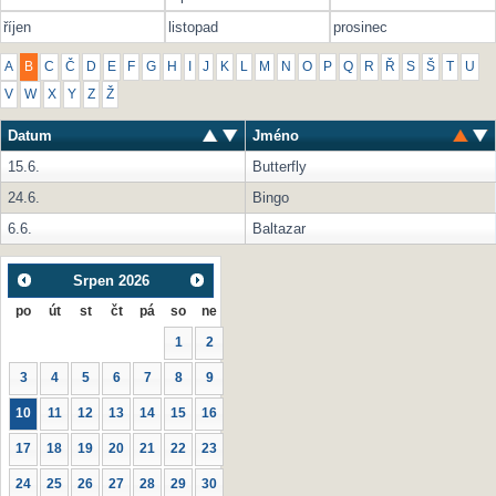
říjen
listopad
prosinec
A
B
C
Č
D
E
F
G
H
I
J
K
L
M
N
O
P
Q
R
Ř
S
Š
T
U
V
W
X
Y
Z
Ž
Datum
Jméno
15.6.
Butterfly
24.6.
Bingo
6.6.
Baltazar
Srpen
2026
po
út
st
čt
pá
so
ne
1
2
3
4
5
6
7
8
9
10
11
12
13
14
15
16
17
18
19
20
21
22
23
24
25
26
27
28
29
30