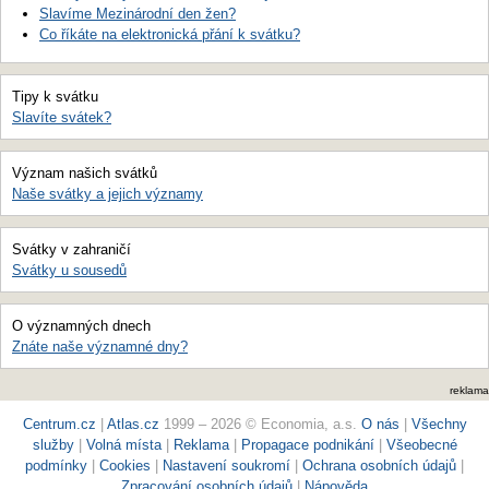
Slavíme Mezinárodní den žen?
Co říkáte na elektronická přání k svátku?
Tipy k svátku
Slavíte svátek?
Význam našich svátků
Naše svátky a jejich významy
Svátky v zahraničí
Svátky u sousedů
O významných dnech
Znáte naše významné dny?
reklama
Centrum.cz
|
Atlas.cz
1999 – 2026 © Economia, a.s.
O nás
|
Všechny
služby
|
Volná místa
|
Reklama
|
Propagace podnikání
|
Všeobecné
podmínky
|
Cookies
|
Nastavení soukromí
|
Ochrana osobních údajů
|
Zpracování osobních údajů
|
Nápověda