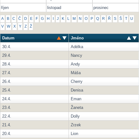
říjen
listopad
prosinec
A
B
C
Č
D
E
F
G
H
I
J
K
L
M
N
O
P
Q
R
Ř
S
Š
T
U
V
W
X
Y
Z
Ž
Datum
Jméno
30.4.
Adélka
29.4.
Nancy
28.4.
Andy
27.4.
Máša
26.4.
Cherry
25.4.
Denisa
24.4.
Eman
23.4.
Žaneta
22.4.
Dolly
21.4.
Zrzek
20.4.
Lion