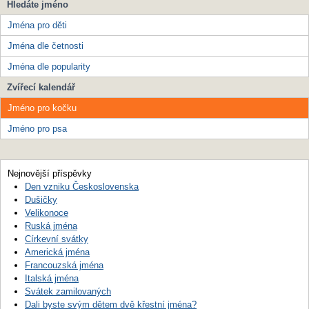
Hledáte jméno
Jména pro děti
Jména dle četnosti
Jména dle popularity
Zvířecí kalendář
Jméno pro kočku
Jméno pro psa
Nejnovější příspěvky
Den vzniku Československa
Dušičky
Velikonoce
Ruská jména
Církevní svátky
Americká jména
Francouzská jména
Italská jména
Svátek zamilovaných
Dali byste svým dětem dvě křestní jména?