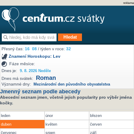
reklama
Přesný čas:
16
08
/ týden v roce:
32
Znamení Horoskopu:
Lev
Fáze měsíce:
Dnes je:
9. 8. 2026 Neděle
Roman
Dnes má svátek:
Významné dny:
Mezinárodní den původního obyvatelstva
Jmenný seznam podle abecedy
Abecední seznam jmen, včetně jejich popularity pro výběr jména
kočky.
leden
únor
březen
duben
květen
červen
červenec
srpen
září