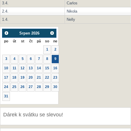
3.4.
Carlos
2.4.
Nikola
1.4.
Nelly
Srpen
2026
po
út
st
čt
pá
so
ne
1
2
3
4
5
6
7
8
9
10
11
12
13
14
15
16
17
18
19
20
21
22
23
24
25
26
27
28
29
30
31
Dárek k svátku se slevou!