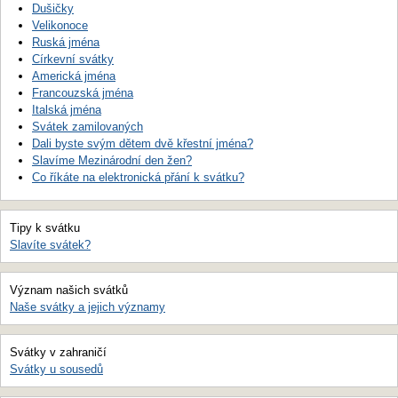
Dušičky
Velikonoce
Ruská jména
Církevní svátky
Americká jména
Francouzská jména
Italská jména
Svátek zamilovaných
Dali byste svým dětem dvě křestní jména?
Slavíme Mezinárodní den žen?
Co říkáte na elektronická přání k svátku?
Tipy k svátku
Slavíte svátek?
Význam našich svátků
Naše svátky a jejich významy
Svátky v zahraničí
Svátky u sousedů