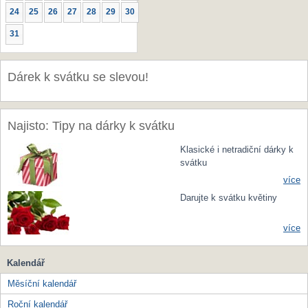
24
25
26
27
28
29
30
31
Dárek k svátku se slevou!
Najisto: Tipy na dárky k svátku
Klasické i netradiční dárky k
svátku
více
Darujte k svátku květiny
více
Kalendář
Měsíční kalendář
Roční kalendář