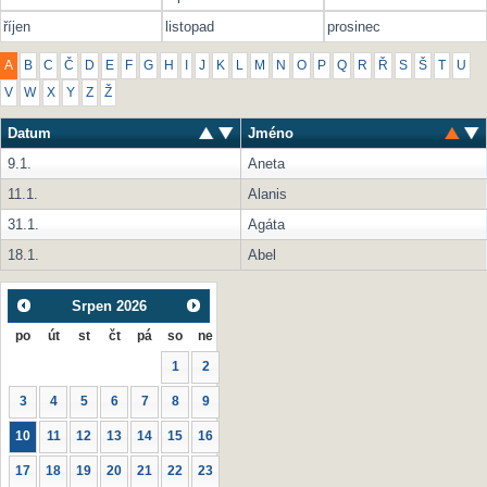
říjen
listopad
prosinec
A
B
C
Č
D
E
F
G
H
I
J
K
L
M
N
O
P
Q
R
Ř
S
Š
T
U
V
W
X
Y
Z
Ž
Datum
Jméno
9.1.
Aneta
11.1.
Alanis
31.1.
Agáta
18.1.
Abel
Srpen
2026
po
út
st
čt
pá
so
ne
1
2
3
4
5
6
7
8
9
10
11
12
13
14
15
16
17
18
19
20
21
22
23