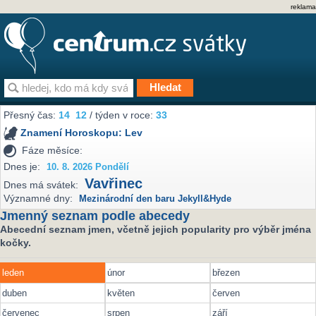
reklama
Přesný čas:
14
12
/ týden v roce:
33
Znamení Horoskopu:
Lev
Fáze měsíce:
Dnes je:
10. 8. 2026 Pondělí
Vavřinec
Dnes má svátek:
Významné dny:
Mezinárodní den baru Jekyll&Hyde
Jmenný seznam podle abecedy
Abecední seznam jmen, včetně jejich popularity pro výběr jména
kočky.
leden
únor
březen
duben
květen
červen
červenec
srpen
září