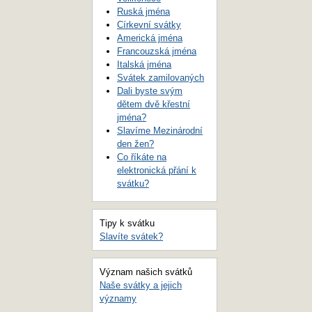
Ruská jména
Církevní svátky
Americká jména
Francouzská jména
Italská jména
Svátek zamilovaných
Dali byste svým
dětem dvě křestní
jména?
Slavíme Mezinárodní
den žen?
Co říkáte na
elektronická přání k
svátku?
Tipy k svátku
Slavíte svátek?
Význam našich svátků
Naše svátky a jejich
významy