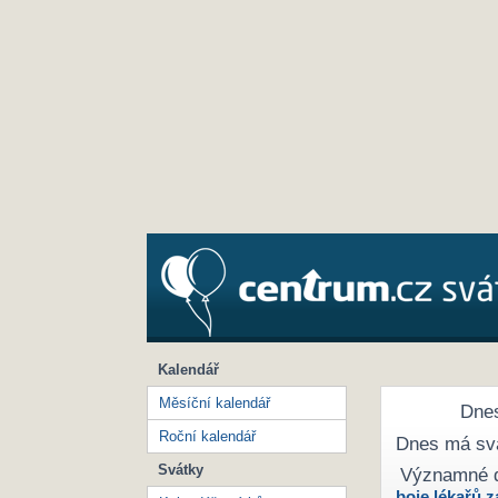
Kalendář
Měsíční kalendář
Dnes
Roční kalendář
Dnes má sv
Svátky
Významné 
boje lékařů z