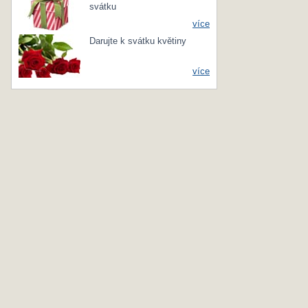
svátku
více
Darujte k svátku květiny
více