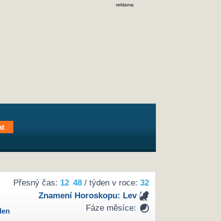
reklama
Přesný čas:
12
48
/ týden v roce:
32
Znamení Horoskopu:
Lev
Fáze měsíce:
den