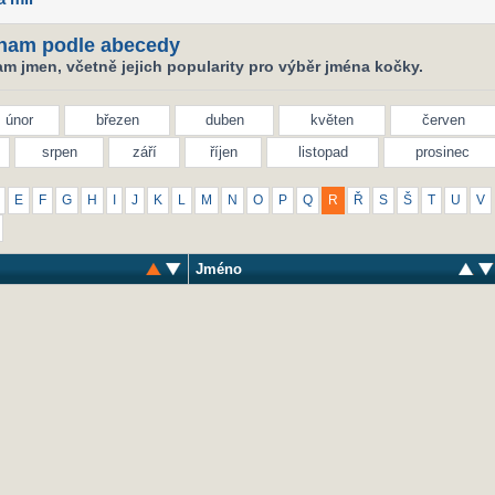
nam podle abecedy
m jmen, včetně jejich popularity pro výběr jména kočky.
únor
březen
duben
květen
červen
srpen
září
říjen
listopad
prosinec
E
F
G
H
I
J
K
L
M
N
O
P
Q
R
Ř
S
Š
T
U
V
Jméno