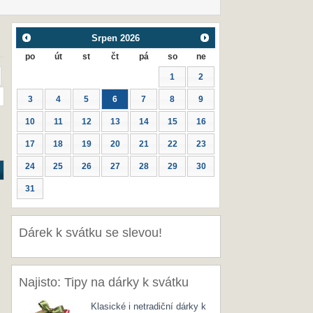
Srpen
2026
po
út
st
čt
pá
so
ne
1
2
3
4
5
6
7
8
9
10
11
12
13
14
15
16
17
18
19
20
21
22
23
24
25
26
27
28
29
30
31
Dárek k svátku se slevou!
Najisto: Tipy na dárky k svátku
Klasické i netradiční dárky k