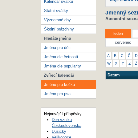
Kalendář svátků
Státní svátky
Jmenný sez
Abecední sezna
Významné dny
Školní prázdniny
leden
Hledáte jméno
červenec
Jména pro děti
A
B
C
Č
D
Jména dle četnosti
W
X
Y
Z
Ž
Jména dle popularity
Datum
Zvířecí kalendář
Jméno pro kočku
Jméno pro psa
Nejnovější příspěvky
Den vzniku
Československa
Dušičky
Velikonoce