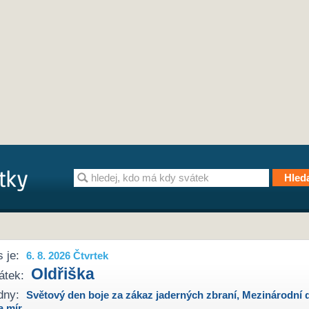
 je:
6. 8. 2026 Čtvrtek
Oldřiška
átek:
dny:
Světový den boje za zákaz jaderných zbraní
,
Mezinárodní 
a mír