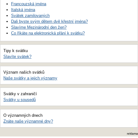
Francouzská jména
Italská jména
Svátek zamilovaných
Dali byste svým dětem dvě křestní jména?
Slavíme Mezinárodní den žen?
Co říkáte na elektronická přání k svátku?
Tipy k svátku
Slavíte svátek?
Význam našich svátků
Naše svátky a jejich významy
Svátky v zahraničí
Svátky u sousedů
O významných dnech
Znáte naše významné dny?
reklama