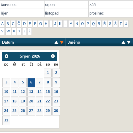
červenec
srpen
září
říjen
listopad
prosinec
A
B
C
Č
D
E
F
G
H
I
J
K
L
M
N
O
P
Q
R
Ř
S
Š
T
U
V
W
X
Y
Z
Ž
Datum
Jméno
Srpen
2026
po
út
st
čt
pá
so
ne
1
2
3
4
5
6
7
8
9
10
11
12
13
14
15
16
17
18
19
20
21
22
23
24
25
26
27
28
29
30
31