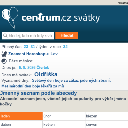
reklama
Přesný čas:
23
31
/ týden v roce:
32
Znamení Horoskopu:
Lev
Fáze měsíce:
Dnes je:
6. 8. 2026 Čtvrtek
Oldřiška
Dnes má svátek:
Významné dny:
Světový den boje za zákaz jaderných zbraní
,
Mezinárodní den boje lékařů za mír
Jmenný seznam podle abecedy
Abecední seznam jmen, včetně jejich popularity pro výběr jména
kočky.
leden
únor
březen
duben
květen
červen