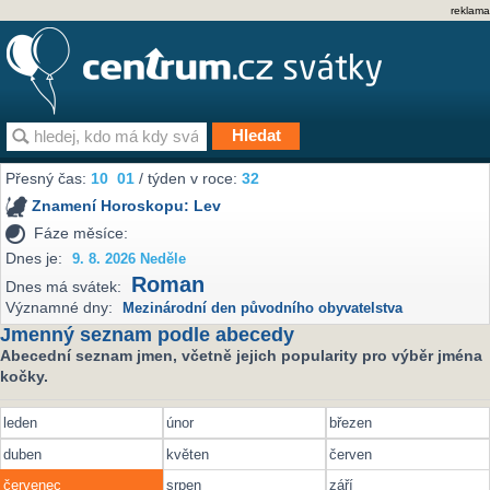
reklama
Přesný čas:
10
01
/ týden v roce:
32
Znamení Horoskopu:
Lev
Fáze měsíce:
Dnes je:
9. 8. 2026 Neděle
Roman
Dnes má svátek:
Významné dny:
Mezinárodní den původního obyvatelstva
Jmenný seznam podle abecedy
Abecední seznam jmen, včetně jejich popularity pro výběr jména
kočky.
leden
únor
březen
duben
květen
červen
červenec
srpen
září