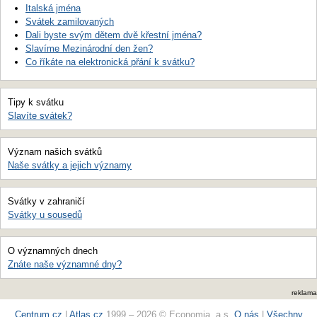
Italská jména
Svátek zamilovaných
Dali byste svým dětem dvě křestní jména?
Slavíme Mezinárodní den žen?
Co říkáte na elektronická přání k svátku?
Tipy k svátku
Slavíte svátek?
Význam našich svátků
Naše svátky a jejich významy
Svátky v zahraničí
Svátky u sousedů
O významných dnech
Znáte naše významné dny?
reklama
Centrum.cz
|
Atlas.cz
1999 – 2026 © Economia, a.s.
O nás
|
Všechny