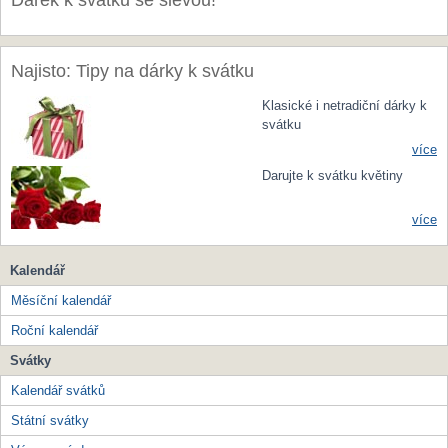
Dárek k svátku se slevou!
Najisto: Tipy na dárky k svátku
Klasické i netradiční dárky k
svátku
více
Darujte k svátku květiny
více
Kalendář
Měsíční kalendář
Roční kalendář
Svátky
Kalendář svátků
Státní svátky