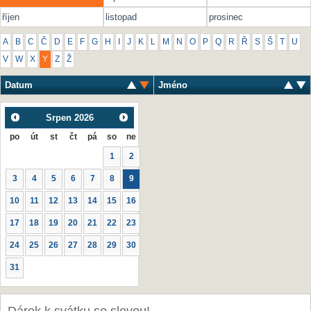
říjen
listopad
prosinec
A
B
C
Č
D
E
F
G
H
I
J
K
L
M
N
O
P
Q
R
Ř
S
Š
T
U
V
W
X
Y
Z
Ž
Datum
Jméno
Srpen
2026
po
út
st
čt
pá
so
ne
1
2
3
4
5
6
7
8
9
10
11
12
13
14
15
16
17
18
19
20
21
22
23
24
25
26
27
28
29
30
31