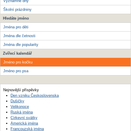
Významné dny
Školní prázdniny
Hledáte jméno
Jména pro děti
Jména dle četnosti
Jména dle popularity
Zvířecí kalendář
Jméno pro kočku
Jméno pro psa
Nejnovější příspěvky
Den vzniku Československa
Dušičky
Velikonoce
Ruská jména
Církevní svátky
Americká jména
Francouzská jména