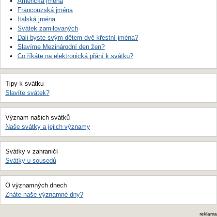
Americká jména
Francouzská jména
Italská jména
Svátek zamilovaných
Dali byste svým dětem dvě křestní jména?
Slavíme Mezinárodní den žen?
Co říkáte na elektronická přání k svátku?
Tipy k svátku
Slavíte svátek?
Význam našich svátků
Naše svátky a jejich významy
Svátky v zahraničí
Svátky u sousedů
O významných dnech
Znáte naše významné dny?
reklama