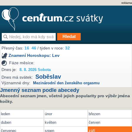
reklama
Přesný čas:
16
46
/ týden v roce:
32
Znamení Horoskopu:
Lev
Fáze měsíce:
Dnes je:
8. 8. 2026 Sobota
Soběslav
Dnes má svátek:
Významné dny:
Mezinárodní den ženského orgasmu
Jmenný seznam podle abecedy
Abecední seznam jmen, včetně jejich popularity pro výběr jména
kočky.
leden
únor
březen
duben
květen
červen
červenec
srpen
září