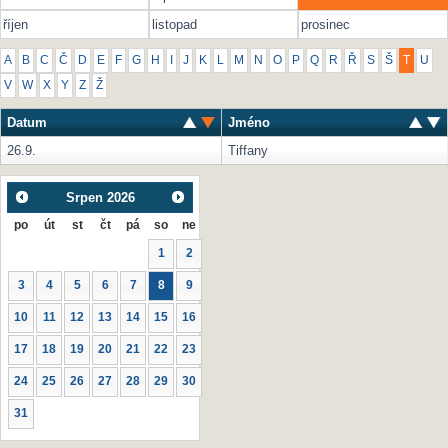
říjen
listopad
prosinec
A
B
C
Č
D
E
F
G
H
I
J
K
L
M
N
O
P
Q
R
Ř
S
Š
T
U
V
W
X
Y
Z
Ž
Datum
Jméno
26.9.
Tiffany
Srpen
2026
po
út
st
čt
pá
so
ne
1
2
3
4
5
6
7
8
9
10
11
12
13
14
15
16
17
18
19
20
21
22
23
24
25
26
27
28
29
30
31