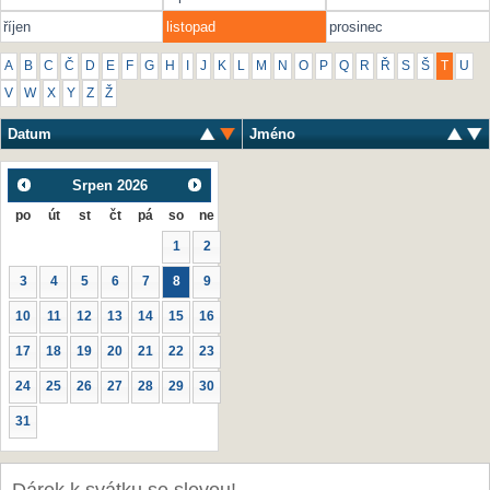
říjen
listopad
prosinec
A
B
C
Č
D
E
F
G
H
I
J
K
L
M
N
O
P
Q
R
Ř
S
Š
T
U
V
W
X
Y
Z
Ž
Datum
Jméno
Srpen
2026
po
út
st
čt
pá
so
ne
1
2
3
4
5
6
7
8
9
10
11
12
13
14
15
16
17
18
19
20
21
22
23
24
25
26
27
28
29
30
31