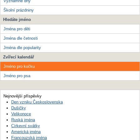
Významné dny
Školní prázdniny
Hledáte jméno
Jména pro děti
Jména dle četnosti
Jména dle popularity
Zvířecí kalendář
Jméno pro kočku
Jméno pro psa
Nejnovější příspěvky
Den vzniku Československa
Dušičky
Velikonoce
Ruská jména
Církevní svátky
Americká jména
Francouzská jména