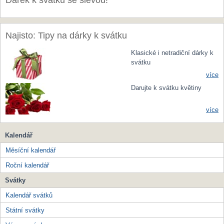
Dárek k svátku se slevou!
Najisto: Tipy na dárky k svátku
Klasické i netradiční dárky k
svátku
více
Darujte k svátku květiny
více
Kalendář
Měsíční kalendář
Roční kalendář
Svátky
Kalendář svátků
Státní svátky