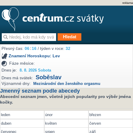
reklama
Přesný čas:
06
:
16
/ týden v roce:
32
Znamení Horoskopu:
Lev
Fáze měsíce:
Dnes je:
8. 8. 2026 Sobota
Soběslav
Dnes má svátek:
Významné dny:
Mezinárodní den ženského orgasmu
Jmenný seznam podle abecedy
Abecední seznam jmen, včetně jejich popularity pro výběr jména
kočky.
leden
únor
březen
duben
květen
červen
červenec
srpen
září