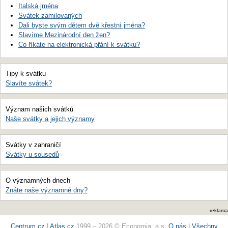
Italská jména
Svátek zamilovaných
Dali byste svým dětem dvě křestní jména?
Slavíme Mezinárodní den žen?
Co říkáte na elektronická přání k svátku?
Tipy k svátku
Slavíte svátek?
Význam našich svátků
Naše svátky a jejich významy
Svátky v zahraničí
Svátky u sousedů
O významných dnech
Znáte naše významné dny?
reklama
Centrum.cz
|
Atlas.cz
1999 – 2026 © Economia, a.s.
O nás
|
Všechny