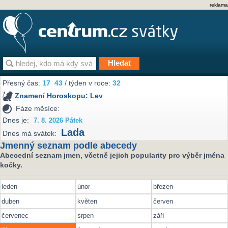
reklama
Přesný čas:
17
43
/ týden v roce:
32
Znamení Horoskopu:
Lev
Fáze měsíce:
Dnes je:
7. 8. 2026 Pátek
Lada
Dnes má svátek:
Jmenný seznam podle abecedy
Abecední seznam jmen, včetně jejich popularity pro výběr jména
kočky.
leden
únor
březen
duben
květen
červen
červenec
srpen
září