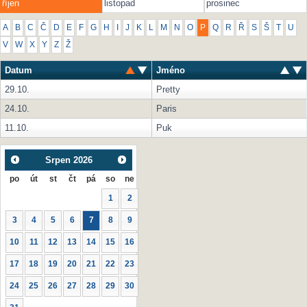
říjen
listopad
prosinec
A
B
C
Č
D
E
F
G
H
I
J
K
L
M
N
O
P
Q
R
Ř
S
Š
T
U
V
W
X
Y
Z
Ž
Datum
Jméno
29.10.
Pretty
24.10.
Paris
11.10.
Puk
Srpen
2026
po
út
st
čt
pá
so
ne
1
2
3
4
5
6
7
8
9
10
11
12
13
14
15
16
17
18
19
20
21
22
23
24
25
26
27
28
29
30