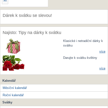
31
Dárek k svátku se slevou!
Najisto: Tipy na dárky k svátku
Klasické i netradiční dárky k
svátku
více
Darujte k svátku květiny
více
Kalendář
Měsíční kalendář
Roční kalendář
Svátky