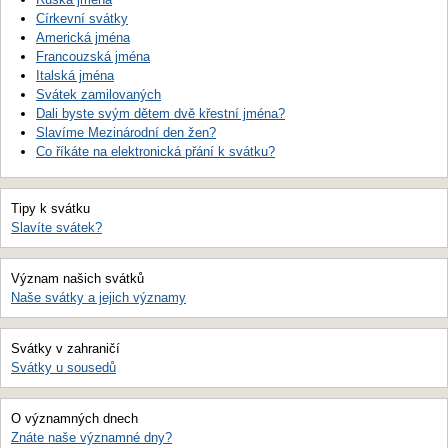
Církevní svátky
Americká jména
Francouzská jména
Italská jména
Svátek zamilovaných
Dali byste svým dětem dvě křestní jména?
Slavíme Mezinárodní den žen?
Co říkáte na elektronická přání k svátku?
Tipy k svátku
Slavíte svátek?
Význam našich svátků
Naše svátky a jejich významy
Svátky v zahraničí
Svátky u sousedů
O významných dnech
Znáte naše významné dny?