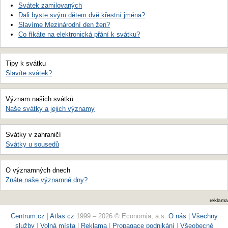
Svátek zamilovaných
Dali byste svým dětem dvě křestní jména?
Slavíme Mezinárodní den žen?
Co říkáte na elektronická přání k svátku?
Tipy k svátku
Slavíte svátek?
Význam našich svátků
Naše svátky a jejich významy
Svátky v zahraničí
Svátky u sousedů
O významných dnech
Znáte naše významné dny?
reklama
Centrum.cz
|
Atlas.cz
1999 – 2026 © Economia, a.s.
O nás
|
Všechny
služby
|
Volná místa
|
Reklama
|
Propagace podnikání
|
Všeobecné