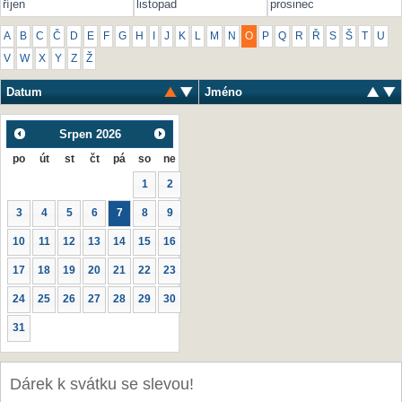
říjen
listopad
prosinec
A
B
C
Č
D
E
F
G
H
I
J
K
L
M
N
O
P
Q
R
Ř
S
Š
T
U
V
W
X
Y
Z
Ž
Datum
Jméno
Srpen
2026
po
út
st
čt
pá
so
ne
1
2
3
4
5
6
7
8
9
10
11
12
13
14
15
16
17
18
19
20
21
22
23
24
25
26
27
28
29
30
31
Dárek k svátku se slevou!