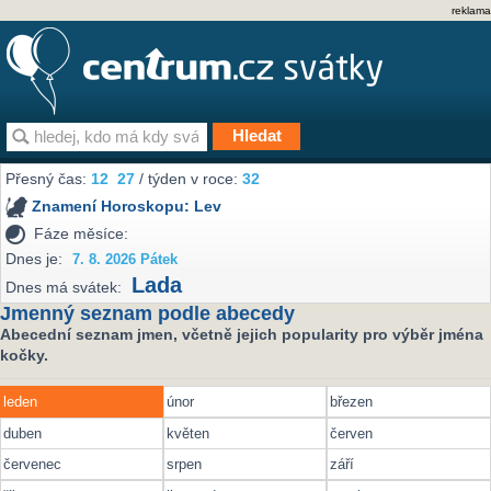
reklama
Přesný čas:
12
27
/ týden v roce:
32
Znamení Horoskopu:
Lev
Fáze měsíce:
Dnes je:
7. 8. 2026 Pátek
Lada
Dnes má svátek:
Jmenný seznam podle abecedy
Abecední seznam jmen, včetně jejich popularity pro výběr jména
kočky.
leden
únor
březen
duben
květen
červen
červenec
srpen
září