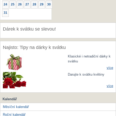
24
25
26
27
28
29
30
31
Dárek k svátku se slevou!
Najisto: Tipy na dárky k svátku
Klasické i netradiční dárky k
svátku
více
Darujte k svátku květiny
více
Kalendář
Měsíční kalendář
Roční kalendář