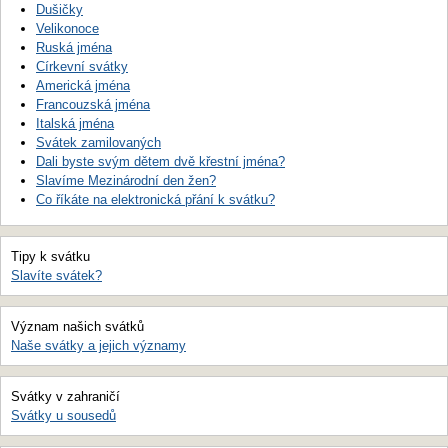
Dušičky
Velikonoce
Ruská jména
Církevní svátky
Americká jména
Francouzská jména
Italská jména
Svátek zamilovaných
Dali byste svým dětem dvě křestní jména?
Slavíme Mezinárodní den žen?
Co říkáte na elektronická přání k svátku?
Tipy k svátku
Slavíte svátek?
Význam našich svátků
Naše svátky a jejich významy
Svátky v zahraničí
Svátky u sousedů