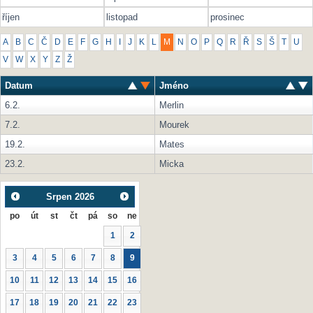
říjen
listopad
prosinec
A
B
C
Č
D
E
F
G
H
I
J
K
L
M
N
O
P
Q
R
Ř
S
Š
T
U
V
W
X
Y
Z
Ž
Datum
Jméno
6.2.
Merlin
7.2.
Mourek
19.2.
Mates
23.2.
Micka
Srpen
2026
po
út
st
čt
pá
so
ne
1
2
3
4
5
6
7
8
9
10
11
12
13
14
15
16
17
18
19
20
21
22
23