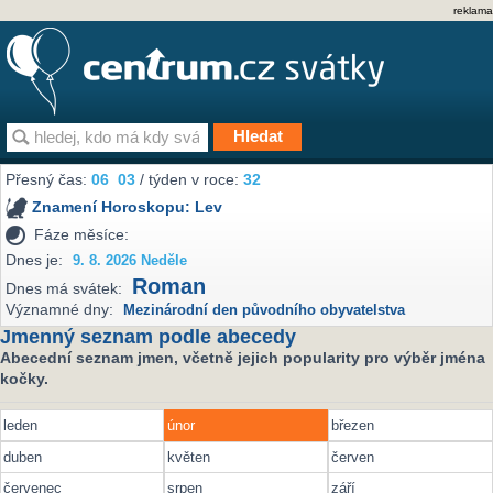
reklama
Přesný čas:
06
:
03
/ týden v roce:
32
Znamení Horoskopu:
Lev
Fáze měsíce:
Dnes je:
9. 8. 2026 Neděle
Roman
Dnes má svátek:
Významné dny:
Mezinárodní den původního obyvatelstva
Jmenný seznam podle abecedy
Abecední seznam jmen, včetně jejich popularity pro výběr jména
kočky.
leden
únor
březen
duben
květen
červen
červenec
srpen
září