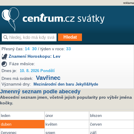
reklama
Přesný čas:
14
30
/ týden v roce:
33
Znamení Horoskopu:
Lev
Fáze měsíce:
Dnes je:
10. 8. 2026 Pondělí
Vavřinec
Dnes má svátek:
Významné dny:
Mezinárodní den baru Jekyll&Hyde
Jmenný seznam podle abecedy
Abecední seznam jmen, včetně jejich popularity pro výběr jména
kočky.
leden
únor
březen
duben
květen
červen
červenec
srpen
září