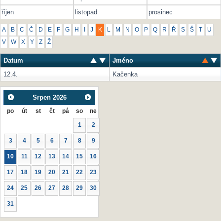
říjen
listopad
prosinec
A
B
C
Č
D
E
F
G
H
I
J
K
L
M
N
O
P
Q
R
Ř
S
Š
T
U
V
W
X
Y
Z
Ž
Datum
Jméno
12.4.
Kačenka
Srpen
2026
po
út
st
čt
pá
so
ne
1
2
3
4
5
6
7
8
9
10
11
12
13
14
15
16
17
18
19
20
21
22
23
24
25
26
27
28
29
30
31