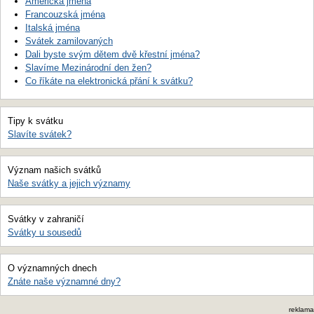
Americká jména
Francouzská jména
Italská jména
Svátek zamilovaných
Dali byste svým dětem dvě křestní jména?
Slavíme Mezinárodní den žen?
Co říkáte na elektronická přání k svátku?
Tipy k svátku
Slavíte svátek?
Význam našich svátků
Naše svátky a jejich významy
Svátky v zahraničí
Svátky u sousedů
O významných dnech
Znáte naše významné dny?
reklama