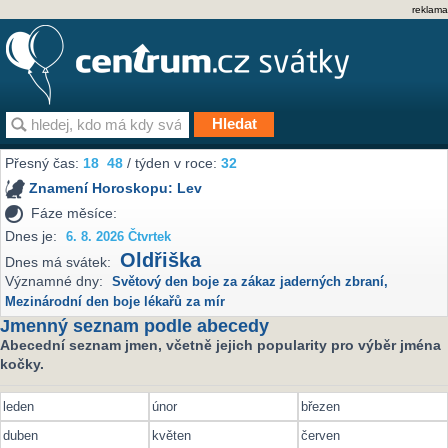
reklama
Přesný čas:
18
48
/ týden v roce:
32
Znamení Horoskopu:
Lev
Fáze měsíce:
Dnes je:
6. 8. 2026 Čtvrtek
Oldřiška
Dnes má svátek:
Významné dny:
Světový den boje za zákaz jaderných zbraní
,
Mezinárodní den boje lékařů za mír
Jmenný seznam podle abecedy
Abecední seznam jmen, včetně jejich popularity pro výběr jména
kočky.
leden
únor
březen
duben
květen
červen