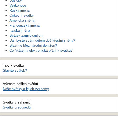
Dušičky
Velikonoce
Ruská jména
Církevní svátky
Americká jména
Francouzská jména
Italská jména
Svátek zamilovaných
Dali byste svým dětem dvě křestní jména?
Slavíme Mezinárodní den žen?
Co říkáte na elektronická přání k svátku?
Tipy k svátku
Slavíte svátek?
Význam našich svátků
Naše svátky a jejich významy
Svátky v zahraničí
Svátky u sousedů