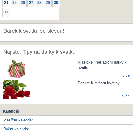
24
25
26
27
28
29
30
31
Dárek k svátku se slevou!
Najisto: Tipy na dárky k svátku
Klasické i netradiční dárky k
svátku
více
Darujte k svátku květiny
více
Kalendář
Měsíční kalendář
Roční kalendář