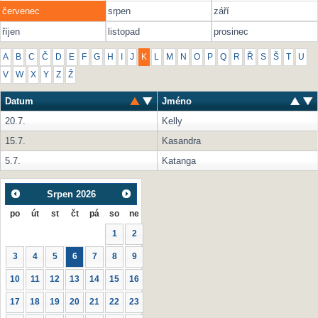
červenec
srpen
září
říjen
listopad
prosinec
A
B
C
Č
D
E
F
G
H
I
J
K
L
M
N
O
P
Q
R
Ř
S
Š
T
U
V
W
X
Y
Z
Ž
Datum
Jméno
20.7.
Kelly
15.7.
Kasandra
5.7.
Katanga
Srpen
2026
po
út
st
čt
pá
so
ne
1
2
3
4
5
6
7
8
9
10
11
12
13
14
15
16
17
18
19
20
21
22
23