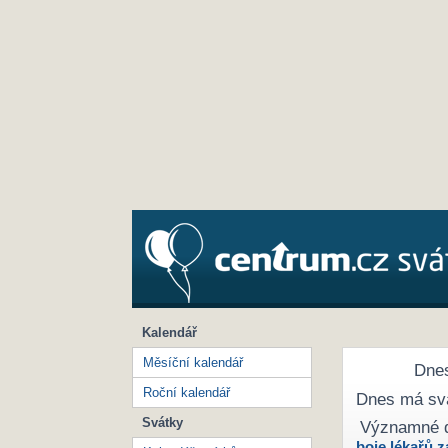
Kalendář
Měsíční kalendář
Dnes
Roční kalendář
Dnes má sv
Svátky
Významné 
boje lékařů z