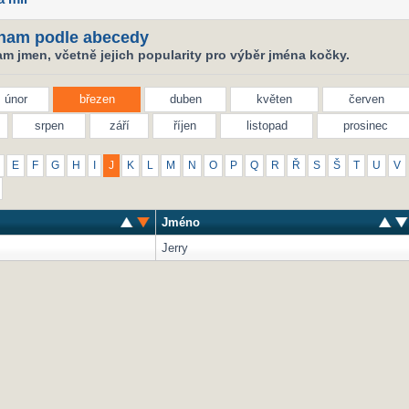
nam podle abecedy
m jmen, včetně jejich popularity pro výběr jména kočky.
únor
březen
duben
květen
červen
srpen
září
říjen
listopad
prosinec
E
F
G
H
I
J
K
L
M
N
O
P
Q
R
Ř
S
Š
T
U
V
Jméno
Jerry