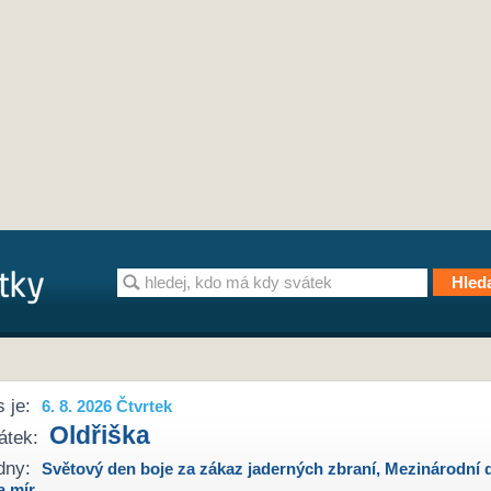
 je:
6. 8. 2026 Čtvrtek
Oldřiška
átek:
dny:
Světový den boje za zákaz jaderných zbraní
,
Mezinárodní 
a mír