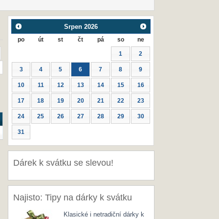
Srpen
2026
po
út
st
čt
pá
so
ne
1
2
3
4
5
6
7
8
9
10
11
12
13
14
15
16
17
18
19
20
21
22
23
24
25
26
27
28
29
30
31
Dárek k svátku se slevou!
Najisto: Tipy na dárky k svátku
Klasické i netradiční dárky k