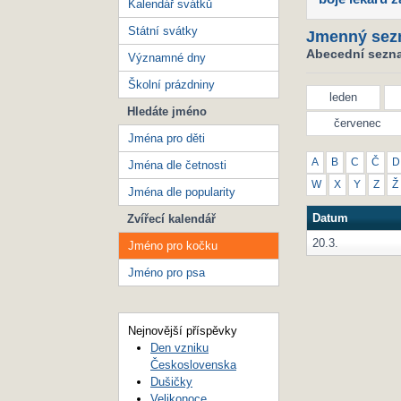
Kalendář svátků
Státní svátky
Jmenný sez
Abecední sezna
Významné dny
Školní prázdniny
leden
Hledáte jméno
červenec
Jména pro děti
A
B
C
Č
D
Jména dle četnosti
W
X
Y
Z
Ž
Jména dle popularity
Datum
Zvířecí kalendář
20.3.
Jméno pro kočku
Jméno pro psa
Nejnovější příspěvky
Den vzniku
Československa
Dušičky
Velikonoce