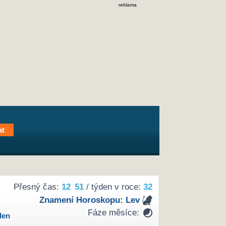
reklama
Přesný čas:
12
51
/ týden v roce:
32
Znamení Horoskopu:
Lev
Fáze měsíce:
den