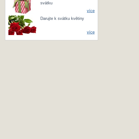
svátku
více
Darujte k svátku květiny
více