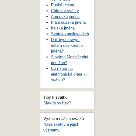
Ruská jména
Církevní svátky
Americká jména
Francouzská jména
Italská jména
Svátek zamilovaných
Dali byste svým
dětem dvě křestní
jména?
Slavíme Mezinárodní
den žen?
Co říkáte na
elektronická přání k
svátku?
Tipy k svátku
Slavíte svátek?
Význam našich svátků
Naše svátky a jejich
významy