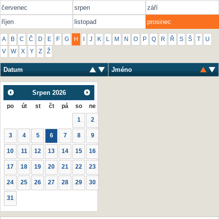
červenec
srpen
září
říjen
listopad
prosinec
A
B
C
Č
D
E
F
G
H
I
J
K
L
M
N
O
P
Q
R
Ř
S
Š
T
U
V
W
X
Y
Z
Ž
Datum
Jméno
Srpen
2026
po
út
st
čt
pá
so
ne
1
2
3
4
5
6
7
8
9
10
11
12
13
14
15
16
17
18
19
20
21
22
23
24
25
26
27
28
29
30
31