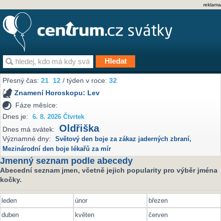
reklama
Přesný čas:
21
12
/ týden v roce:
32
Znamení Horoskopu:
Lev
Fáze měsíce:
Dnes je:
6. 8. 2026 Čtvrtek
Oldřiška
Dnes má svátek:
Významné dny:
Světový den boje za zákaz jaderných zbraní
,
Mezinárodní den boje lékařů za mír
Jmenný seznam podle abecedy
Abecední seznam jmen, včetně jejich popularity pro výběr jména
kočky.
leden
únor
březen
duben
květen
červen