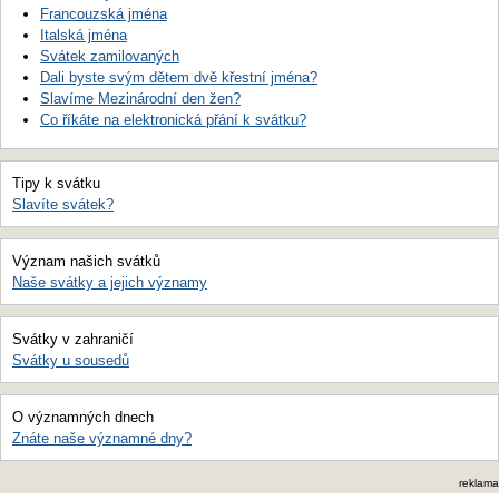
Francouzská jména
Italská jména
Svátek zamilovaných
Dali byste svým dětem dvě křestní jména?
Slavíme Mezinárodní den žen?
Co říkáte na elektronická přání k svátku?
Tipy k svátku
Slavíte svátek?
Význam našich svátků
Naše svátky a jejich významy
Svátky v zahraničí
Svátky u sousedů
O významných dnech
Znáte naše významné dny?
reklama