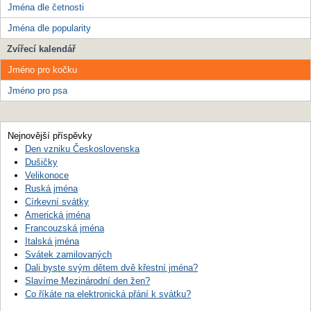
Jména dle četnosti
Jména dle popularity
Zvířecí kalendář
Jméno pro kočku
Jméno pro psa
Nejnovější příspěvky
Den vzniku Československa
Dušičky
Velikonoce
Ruská jména
Církevní svátky
Americká jména
Francouzská jména
Italská jména
Svátek zamilovaných
Dali byste svým dětem dvě křestní jména?
Slavíme Mezinárodní den žen?
Co říkáte na elektronická přání k svátku?