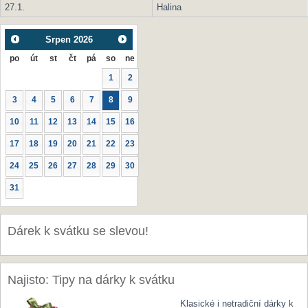
27.1.
Halina
Srpen
2026
po
út
st
čt
pá
so
ne
1
2
3
4
5
6
7
8
9
10
11
12
13
14
15
16
17
18
19
20
21
22
23
24
25
26
27
28
29
30
31
Dárek k svátku se slevou!
Najisto: Tipy na dárky k svátku
Klasické i netradiční dárky k