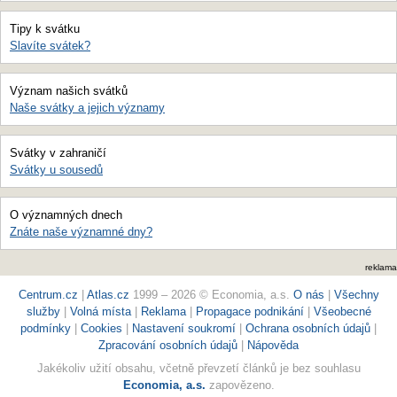
Tipy k svátku
Slavíte svátek?
Význam našich svátků
Naše svátky a jejich významy
Svátky v zahraničí
Svátky u sousedů
O významných dnech
Znáte naše významné dny?
reklama
Centrum.cz
|
Atlas.cz
1999 – 2026 © Economia, a.s.
O nás
|
Všechny
služby
|
Volná místa
|
Reklama
|
Propagace podnikání
|
Všeobecné
podmínky
|
Cookies
|
Nastavení soukromí
|
Ochrana osobních údajů
|
Zpracování osobních údajů
|
Nápověda
Jakékoliv užití obsahu, včetně převzetí článků je bez souhlasu
Economia, a.s.
zapovězeno.