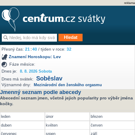
reklama
Přesný čas:
21
40
/ týden v roce:
32
Znamení Horoskopu:
Lev
Fáze měsíce:
Dnes je:
8. 8. 2026 Sobota
Soběslav
Dnes má svátek:
Významné dny:
Mezinárodní den ženského orgasmu
Jmenný seznam podle abecedy
Abecední seznam jmen, včetně jejich popularity pro výběr jména
kočky.
leden
únor
březen
duben
květen
červen
červenec
srpen
září