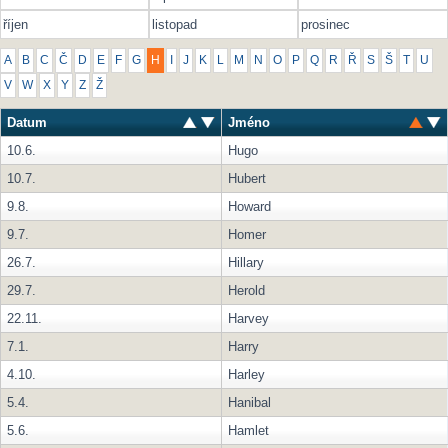
říjen
listopad
prosinec
A
B
C
Č
D
E
F
G
H
I
J
K
L
M
N
O
P
Q
R
Ř
S
Š
T
U
V
W
X
Y
Z
Ž
Datum
Jméno
10.6.
Hugo
10.7.
Hubert
9.8.
Howard
9.7.
Homer
26.7.
Hillary
29.7.
Herold
22.11.
Harvey
7.1.
Harry
4.10.
Harley
5.4.
Hanibal
5.6.
Hamlet