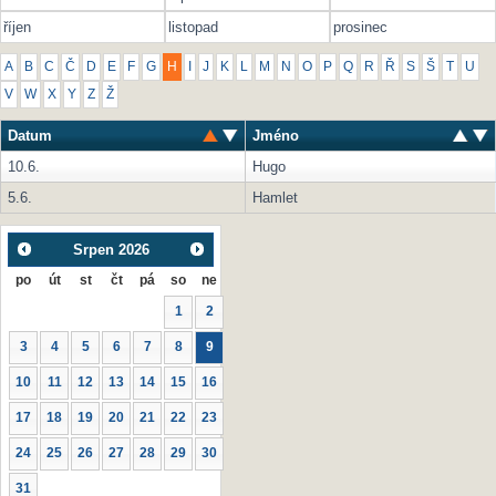
říjen
listopad
prosinec
A
B
C
Č
D
E
F
G
H
I
J
K
L
M
N
O
P
Q
R
Ř
S
Š
T
U
V
W
X
Y
Z
Ž
Datum
Jméno
10.6.
Hugo
5.6.
Hamlet
Srpen
2026
po
út
st
čt
pá
so
ne
1
2
3
4
5
6
7
8
9
10
11
12
13
14
15
16
17
18
19
20
21
22
23
24
25
26
27
28
29
30
31