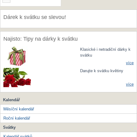
Dárek k svátku se slevou!
Najisto: Tipy na dárky k svátku
Klasické i netradiční dárky k
svátku
více
Darujte k svátku květiny
více
Kalendář
Měsíční kalendář
Roční kalendář
Svátky
Kalendář svátků