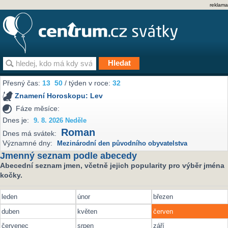
reklama
Přesný čas:
13
50
/ týden v roce:
32
Znamení Horoskopu:
Lev
Fáze měsíce:
Dnes je:
9. 8. 2026 Neděle
Roman
Dnes má svátek:
Významné dny:
Mezinárodní den původního obyvatelstva
Jmenný seznam podle abecedy
Abecední seznam jmen, včetně jejich popularity pro výběr jména
kočky.
leden
únor
březen
duben
květen
červen
červenec
srpen
září