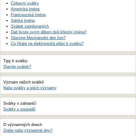
Církevní svátky
Americká jména
Francouzská jména
Italská jména
Svátek zamilovaných
Dali byste svým dětem dvě křestní jména?
Slavíme Mezinárodní den žen?
Co říkáte na elektronická přání k svátku?
Tipy k svátku
Slavíte svátek?
Význam našich svátků
Naše svátky a jejich významy
Svátky v zahraničí
Svátky u sousedů
O významných dnech
Znáte naše významné dny?