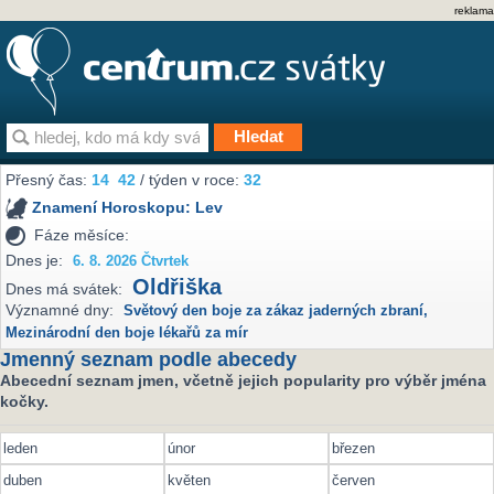
reklama
Přesný čas:
14
42
/ týden v roce:
32
Znamení Horoskopu:
Lev
Fáze měsíce:
Dnes je:
6. 8. 2026 Čtvrtek
Oldřiška
Dnes má svátek:
Významné dny:
Světový den boje za zákaz jaderných zbraní
,
Mezinárodní den boje lékařů za mír
Jmenný seznam podle abecedy
Abecední seznam jmen, včetně jejich popularity pro výběr jména
kočky.
leden
únor
březen
duben
květen
červen