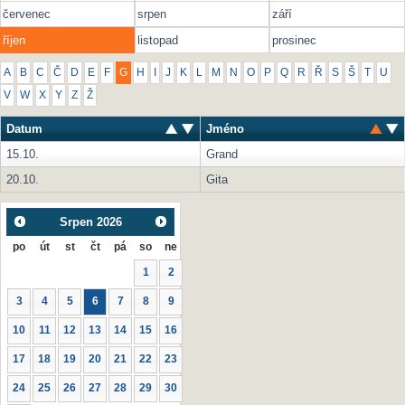
červenec
srpen
září
říjen
listopad
prosinec
A
B
C
Č
D
E
F
G
H
I
J
K
L
M
N
O
P
Q
R
Ř
S
Š
T
U
V
W
X
Y
Z
Ž
Datum
Jméno
15.10.
Grand
20.10.
Gita
Srpen
2026
po
út
st
čt
pá
so
ne
1
2
3
4
5
6
7
8
9
10
11
12
13
14
15
16
17
18
19
20
21
22
23
24
25
26
27
28
29
30