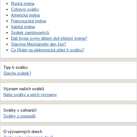
Ruská jména
Církevní svátky
Americká jména
Francouzská jména
Italská jména
Svátek zamilovaných
Dali byste svým dětem dvě křestní jména?
Slavíme Mezinárodní den žen?
Co říkáte na elektronická přání k svátku?
Tipy k svátku
Slavíte svátek?
Význam našich svátků
Naše svátky a jejich významy
Svátky v zahraničí
Svátky u sousedů
O významných dnech