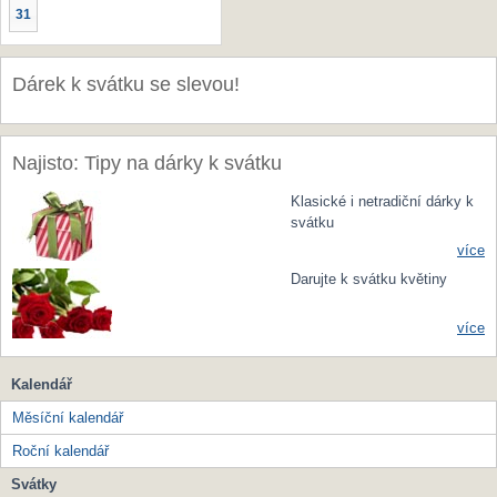
31
Dárek k svátku se slevou!
Najisto: Tipy na dárky k svátku
Klasické i netradiční dárky k
svátku
více
Darujte k svátku květiny
více
Kalendář
Měsíční kalendář
Roční kalendář
Svátky