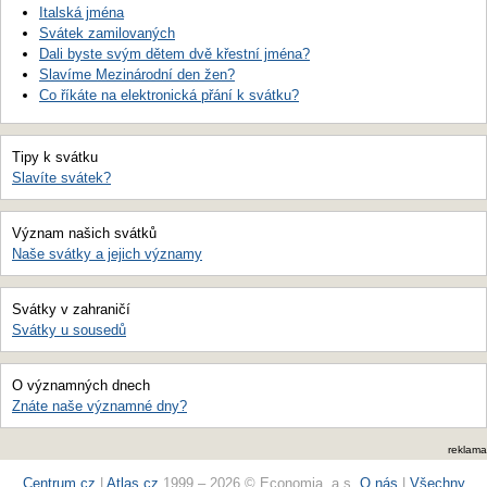
Italská jména
Svátek zamilovaných
Dali byste svým dětem dvě křestní jména?
Slavíme Mezinárodní den žen?
Co říkáte na elektronická přání k svátku?
Tipy k svátku
Slavíte svátek?
Význam našich svátků
Naše svátky a jejich významy
Svátky v zahraničí
Svátky u sousedů
O významných dnech
Znáte naše významné dny?
reklama
Centrum.cz
|
Atlas.cz
1999 – 2026 © Economia, a.s.
O nás
|
Všechny