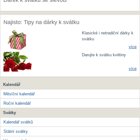
Dárek k svátku se slevou!
Najisto: Tipy na dárky k svátku
Klasické i netradiční dárky k
svátku
více
Darujte k svátku květiny
více
Kalendář
Měsíční kalendář
Roční kalendář
Svátky
Kalendář svátků
Státní svátky