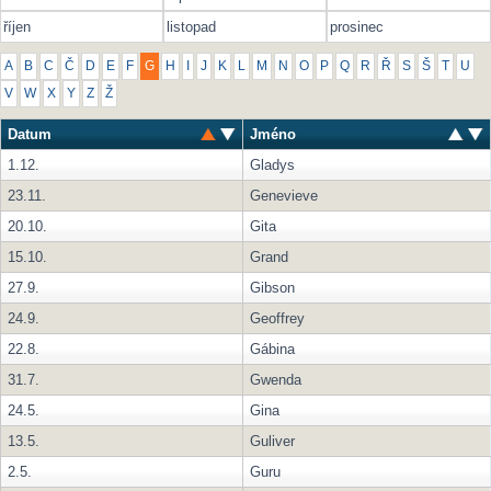
říjen
listopad
prosinec
A
B
C
Č
D
E
F
G
H
I
J
K
L
M
N
O
P
Q
R
Ř
S
Š
T
U
V
W
X
Y
Z
Ž
Datum
Jméno
1.12.
Gladys
23.11.
Genevieve
20.10.
Gita
15.10.
Grand
27.9.
Gibson
24.9.
Geoffrey
22.8.
Gábina
31.7.
Gwenda
24.5.
Gina
13.5.
Guliver
2.5.
Guru