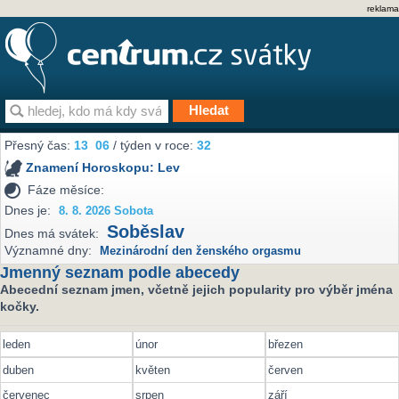
reklama
Přesný čas:
13
:
06
/ týden v roce:
32
Znamení Horoskopu:
Lev
Fáze měsíce:
Dnes je:
8. 8. 2026 Sobota
Soběslav
Dnes má svátek:
Významné dny:
Mezinárodní den ženského orgasmu
Jmenný seznam podle abecedy
Abecední seznam jmen, včetně jejich popularity pro výběr jména
kočky.
leden
únor
březen
duben
květen
červen
červenec
srpen
září