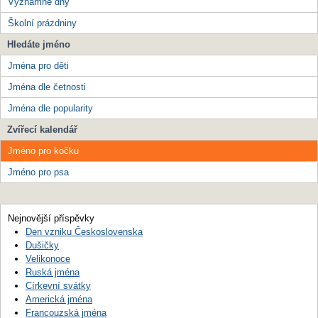
Významné dny
Školní prázdniny
Hledáte jméno
Jména pro děti
Jména dle četnosti
Jména dle popularity
Zvířecí kalendář
Jméno pro kočku
Jméno pro psa
Nejnovější příspěvky
Den vzniku Československa
Dušičky
Velikonoce
Ruská jména
Církevní svátky
Americká jména
Francouzská jména