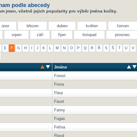
nam podle abecedy
m jmen, včetně jejich popularity pro výběr jména kočky.
únor
březen
duben
květen
červen
srpen
září
říjen
listopad
prosinec
E
F
G
H
I
J
K
L
M
N
O
P
Q
R
Ř
S
Š
T
U
V
Jméno
Forest
Fiona
Fleur
Faust
Fanny
Fugas
Felína
Floyd