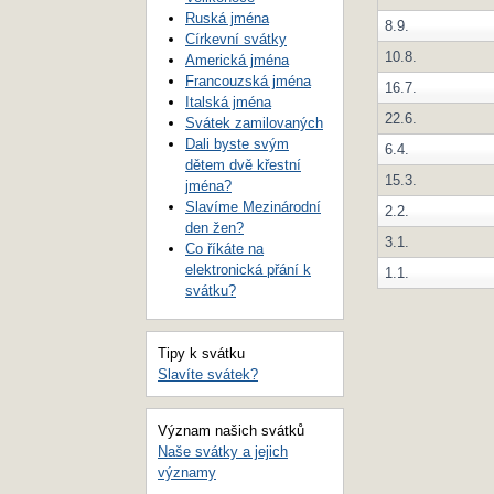
Ruská jména
8.9.
Církevní svátky
10.8.
Americká jména
Francouzská jména
16.7.
Italská jména
22.6.
Svátek zamilovaných
Dali byste svým
6.4.
dětem dvě křestní
15.3.
jména?
Slavíme Mezinárodní
2.2.
den žen?
3.1.
Co říkáte na
elektronická přání k
1.1.
svátku?
Tipy k svátku
Slavíte svátek?
Význam našich svátků
Naše svátky a jejich
významy