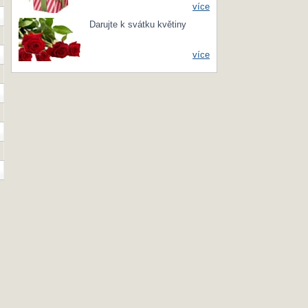
více
Darujte k svátku květiny
více