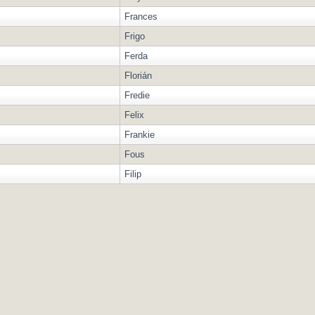
Frances
Frigo
Ferda
Florián
Fredie
Felix
Frankie
Fous
Filip