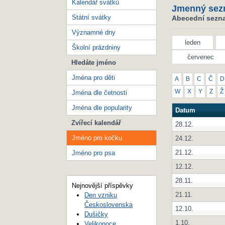
Kalendář svátků
Jmenný sez
Státní svátky
Abecední sezna
Významné dny
leden
Školní prázdniny
červenec
Hledáte jméno
Jména pro děti
A
B
C
Č
D
W
X
Y
Z
Ž
Jména dle četnosti
Jména dle popularity
Datum
Zvířecí kalendář
28.12.
Jméno pro kočku
24.12.
21.12.
Jméno pro psa
12.12.
28.11.
Nejnovější příspěvky
21.11.
Den vzniku
Československa
12.10.
Dušičky
1.10.
Velikonoce