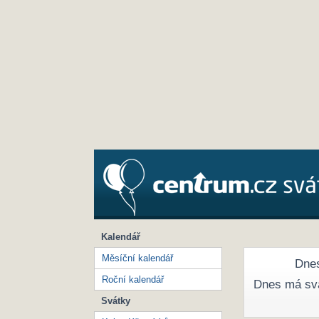
Kalendář
Měsíční kalendář
Dnes
Roční kalendář
Dnes má sv
Svátky