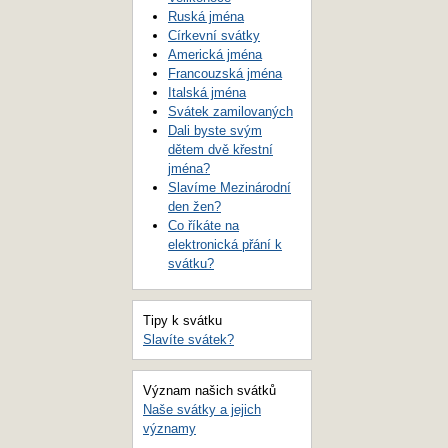
Ruská jména
Církevní svátky
Americká jména
Francouzská jména
Italská jména
Svátek zamilovaných
Dali byste svým
dětem dvě křestní
jména?
Slavíme Mezinárodní
den žen?
Co říkáte na
elektronická přání k
svátku?
Tipy k svátku
Slavíte svátek?
Význam našich svátků
Naše svátky a jejich
významy