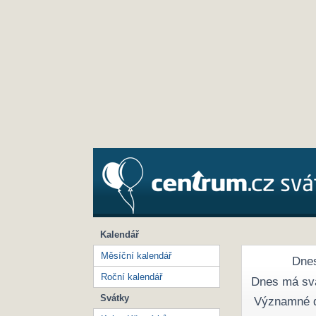
Kalendář
Měsíční kalendář
Dnes
Roční kalendář
Dnes má sv
Svátky
Významné 