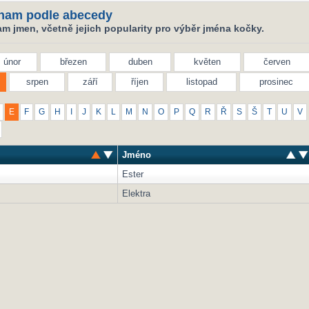
nam podle abecedy
m jmen, včetně jejich popularity pro výběr jména kočky.
únor
březen
duben
květen
červen
srpen
září
říjen
listopad
prosinec
E
F
G
H
I
J
K
L
M
N
O
P
Q
R
Ř
S
Š
T
U
V
Jméno
Ester
Elektra