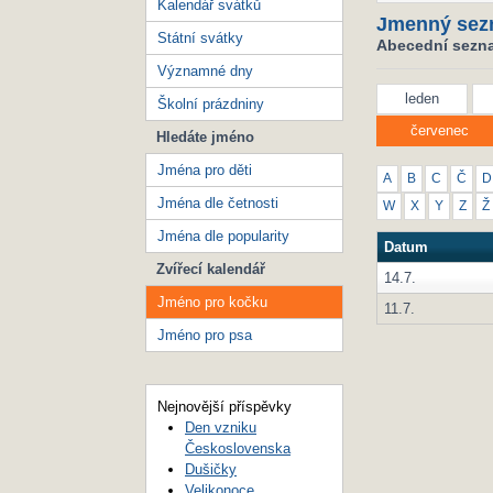
Kalendář svátků
Jmenný sez
Státní svátky
Abecední sezna
Významné dny
leden
Školní prázdniny
červenec
Hledáte jméno
Jména pro děti
A
B
C
Č
D
Jména dle četnosti
W
X
Y
Z
Ž
Jména dle popularity
Datum
Zvířecí kalendář
14.7.
Jméno pro kočku
11.7.
Jméno pro psa
Nejnovější příspěvky
Den vzniku
Československa
Dušičky
Velikonoce