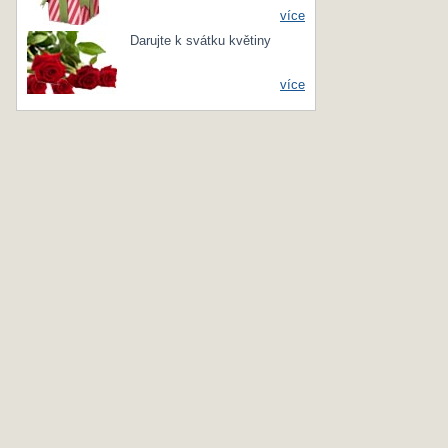
více
Darujte k svátku květiny
více