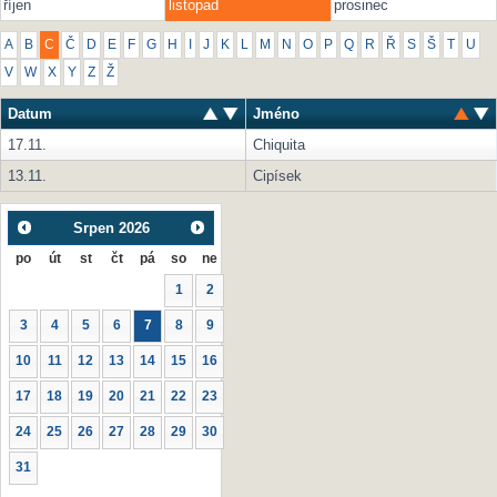
říjen
listopad
prosinec
A
B
C
Č
D
E
F
G
H
I
J
K
L
M
N
O
P
Q
R
Ř
S
Š
T
U
V
W
X
Y
Z
Ž
Datum
Jméno
17.11.
Chiquita
13.11.
Cipísek
Srpen
2026
po
út
st
čt
pá
so
ne
1
2
3
4
5
6
7
8
9
10
11
12
13
14
15
16
17
18
19
20
21
22
23
24
25
26
27
28
29
30
31