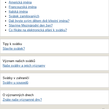
Americká jména
Francouzská jména
Italská jména
Svátek zamilovaných
Dali byste svým dětem dvě křestní jména?
Slavíme Mezinárodní den žen?
Co říkáte na elektronická přání k svátku?
Tipy k svátku
Slavíte svátek?
Význam našich svátků
Naše svátky a jejich významy
Svátky v zahraničí
Svátky u sousedů
O významných dnech
Znáte naše významné dny?