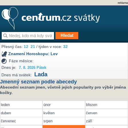
reklama
Přesný čas:
12
21
/ týden v roce:
32
Znamení Horoskopu:
Lev
Fáze měsíce:
Dnes je:
7. 8. 2026 Pátek
Lada
Dnes má svátek:
Jmenný seznam podle abecedy
Abecední seznam jmen, včetně jejich popularity pro výběr jména
kočky.
leden
únor
březen
duben
květen
červen
červenec
srpen
září