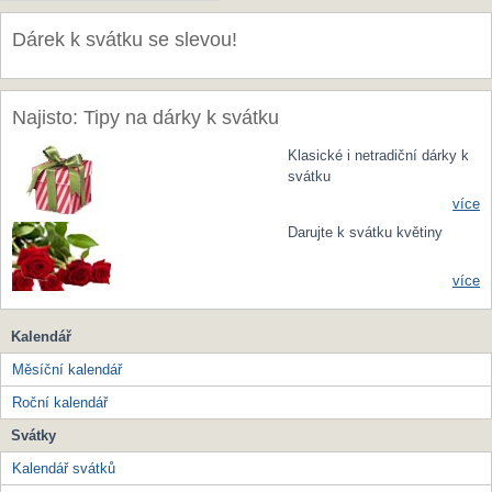
Dárek k svátku se slevou!
Najisto: Tipy na dárky k svátku
Klasické i netradiční dárky k
svátku
více
Darujte k svátku květiny
více
Kalendář
Měsíční kalendář
Roční kalendář
Svátky
Kalendář svátků