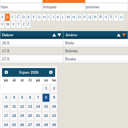
říjen
listopad
prosinec
A
B
C
Č
D
E
F
G
H
I
J
K
L
M
N
O
P
Q
R
Ř
S
Š
T
U
V
W
X
Y
Z
Ž
Datum
Jméno
26.8.
Béďa
17.8.
Belinda
27.8.
Bouba
Srpen
2026
po
út
st
čt
pá
so
ne
1
2
3
4
5
6
7
8
9
10
11
12
13
14
15
16
17
18
19
20
21
22
23
24
25
26
27
28
29
30