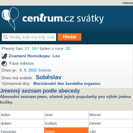
reklama
Přesný čas:
17
14
/ týden v roce:
32
Znamení Horoskopu:
Lev
Fáze měsíce:
Dnes je:
8. 8. 2026 Sobota
Soběslav
Dnes má svátek:
Významné dny:
Mezinárodní den ženského orgasmu
Jmenný seznam podle abecedy
Abecední seznam jmen, včetně jejich popularity pro výběr jména
kočky.
leden
únor
březen
duben
květen
červen
červenec
srpen
září