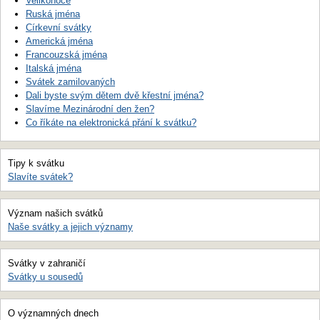
Velikonoce
Ruská jména
Církevní svátky
Americká jména
Francouzská jména
Italská jména
Svátek zamilovaných
Dali byste svým dětem dvě křestní jména?
Slavíme Mezinárodní den žen?
Co říkáte na elektronická přání k svátku?
Tipy k svátku
Slavíte svátek?
Význam našich svátků
Naše svátky a jejich významy
Svátky v zahraničí
Svátky u sousedů
O významných dnech