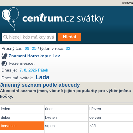
reklama
Přesný čas:
09
25
/ týden v roce:
32
Znamení Horoskopu:
Lev
Fáze měsíce:
Dnes je:
7. 8. 2026 Pátek
Lada
Dnes má svátek:
Jmenný seznam podle abecedy
Abecední seznam jmen, včetně jejich popularity pro výběr jména
kočky.
leden
únor
březen
duben
květen
červen
červenec
srpen
září