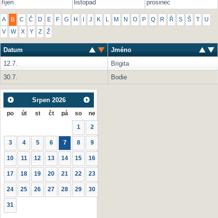
říjen
listopad
prosinec
A
B
C
Č
D
E
F
G
H
I
J
K
L
M
N
O
P
Q
R
Ř
S
Š
T
U
V
W
X
Y
Z
Ž
Datum
Jméno
12.7.
Brigita
30.7.
Bodie
Srpen
2026
po
út
st
čt
pá
so
ne
1
2
3
4
5
6
7
8
9
10
11
12
13
14
15
16
17
18
19
20
21
22
23
24
25
26
27
28
29
30
31