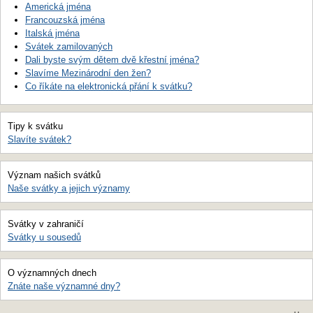
Americká jména
Francouzská jména
Italská jména
Svátek zamilovaných
Dali byste svým dětem dvě křestní jména?
Slavíme Mezinárodní den žen?
Co říkáte na elektronická přání k svátku?
Tipy k svátku
Slavíte svátek?
Význam našich svátků
Naše svátky a jejich významy
Svátky v zahraničí
Svátky u sousedů
O významných dnech
Znáte naše významné dny?