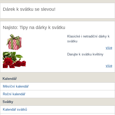
Dárek k svátku se slevou!
Najisto: Tipy na dárky k svátku
Klasické i netradiční dárky k
svátku
více
Darujte k svátku květiny
více
Kalendář
Měsíční kalendář
Roční kalendář
Svátky
Kalendář svátků