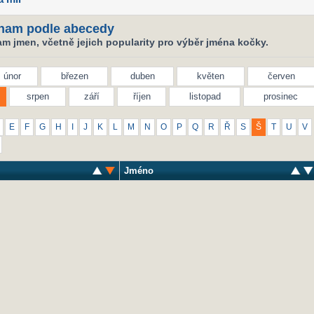
nam podle abecedy
m jmen, včetně jejich popularity pro výběr jména kočky.
únor
březen
duben
květen
červen
srpen
září
říjen
listopad
prosinec
E
F
G
H
I
J
K
L
M
N
O
P
Q
R
Ř
S
Š
T
U
V
Jméno