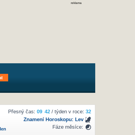
reklama
Přesný čas:
09
42
/ týden v roce:
32
Znamení Horoskopu:
Lev
Fáze měsíce:
den