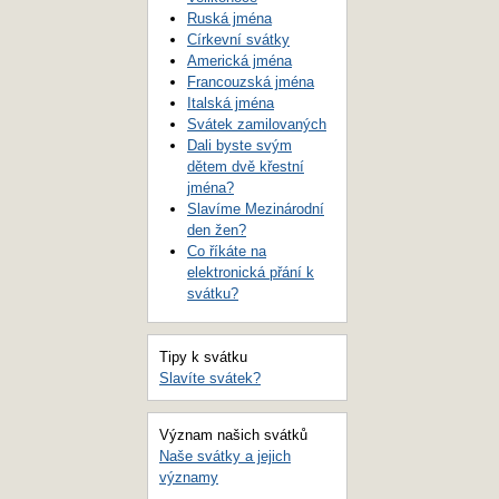
Ruská jména
Církevní svátky
Americká jména
Francouzská jména
Italská jména
Svátek zamilovaných
Dali byste svým
dětem dvě křestní
jména?
Slavíme Mezinárodní
den žen?
Co říkáte na
elektronická přání k
svátku?
Tipy k svátku
Slavíte svátek?
Význam našich svátků
Naše svátky a jejich
významy