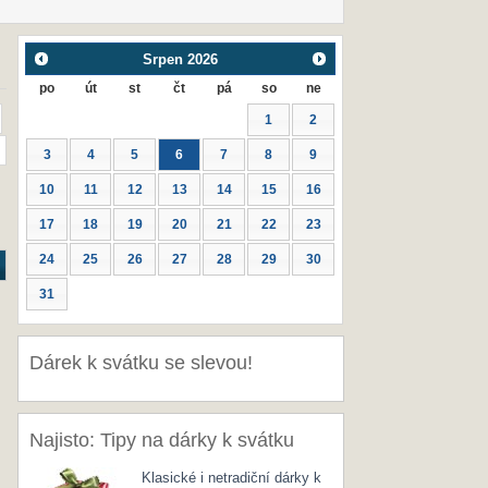
Srpen
2026
po
út
st
čt
pá
so
ne
1
2
3
4
5
6
7
8
9
10
11
12
13
14
15
16
17
18
19
20
21
22
23
24
25
26
27
28
29
30
31
Dárek k svátku se slevou!
Najisto: Tipy na dárky k svátku
Klasické i netradiční dárky k