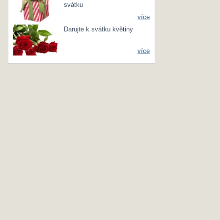
svátku
více
Darujte k svátku květiny
více