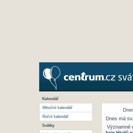
Kalendář
Měsíční kalendář
Dnes
Roční kalendář
Dnes má sv
Svátky
Významné 
boje lékařů z