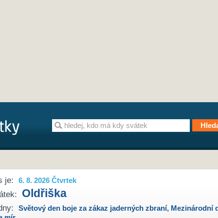
 je:
6. 8. 2026 Čtvrtek
Oldřiška
átek:
dny:
Světový den boje za zákaz jaderných zbraní
,
Mezinárodní 
a mír