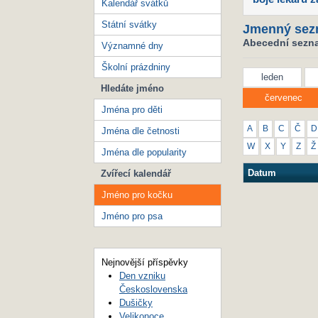
Kalendář svátků
Státní svátky
Jmenný sez
Abecední sezna
Významné dny
Školní prázdniny
leden
Hledáte jméno
červenec
Jména pro děti
A
B
C
Č
D
Jména dle četnosti
W
X
Y
Z
Ž
Jména dle popularity
Datum
Zvířecí kalendář
Jméno pro kočku
Jméno pro psa
Nejnovější příspěvky
Den vzniku
Československa
Dušičky
Velikonoce