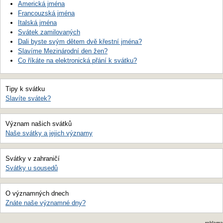
Americká jména
Francouzská jména
Italská jména
Svátek zamilovaných
Dali byste svým dětem dvě křestní jména?
Slavíme Mezinárodní den žen?
Co říkáte na elektronická přání k svátku?
Tipy k svátku
Slavíte svátek?
Význam našich svátků
Naše svátky a jejich významy
Svátky v zahraničí
Svátky u sousedů
O významných dnech
Znáte naše významné dny?
reklama