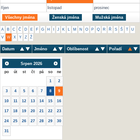
říjen
listopad
prosinec
Všechny jména
Ženská jména
Mužská jména
A
B
C
Č
D
E
F
G
H
I
J
K
L
M
N
O
P
Q
R
Ř
S
Š
T
U
V
W
X
Y
Z
Ž
Datum
Jméno
Oblíbenost
Pořadí
Srpen
2026
po
út
st
čt
pá
so
ne
1
2
3
4
5
6
7
8
9
10
11
12
13
14
15
16
17
18
19
20
21
22
23
24
25
26
27
28
29
30
31