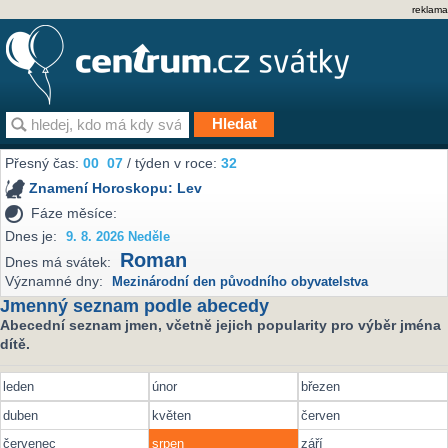
reklama
Přesný čas:
00
:
07
/ týden v roce:
32
Znamení Horoskopu:
Lev
Fáze měsíce:
Dnes je:
9. 8. 2026 Neděle
Roman
Dnes má svátek:
Významné dny:
Mezinárodní den původního obyvatelstva
Jmenný seznam podle abecedy
Abecední seznam jmen, včetně jejich popularity pro výběr jména
dítě.
leden
únor
březen
duben
květen
červen
červenec
srpen
září