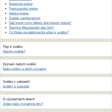
Americká jména
Francouzská jména
Italská jména
Svátek zamilovaných
Dali byste svým dětem dvě křestní jména?
Slavíme Mezinárodní den žen?
Co říkáte na elektronická přání k svátku?
Tipy k svátku
Slavíte svátek?
Význam našich svátků
Naše svátky a jejich významy
Svátky v zahraničí
Svátky u sousedů
O významných dnech
Znáte naše významné dny?