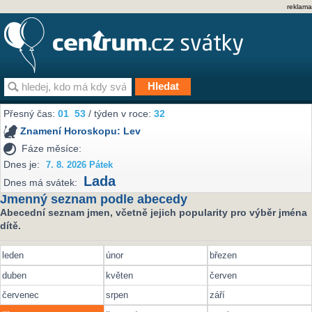
reklama
Přesný čas:
01
53
/ týden v roce:
32
Znamení Horoskopu:
Lev
Fáze měsíce:
Dnes je:
7. 8. 2026 Pátek
Lada
Dnes má svátek:
Jmenný seznam podle abecedy
Abecední seznam jmen, včetně jejich popularity pro výběr jména
dítě.
leden
únor
březen
duben
květen
červen
červenec
srpen
září