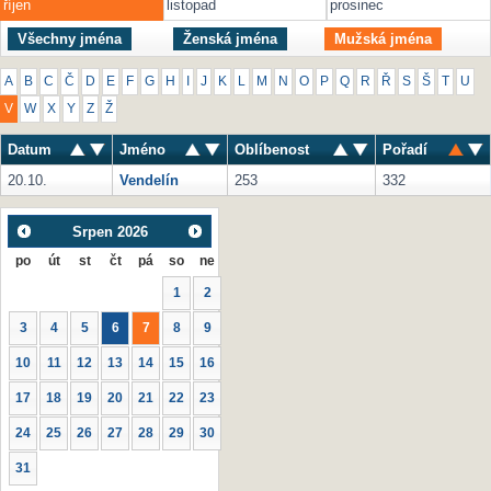
říjen
listopad
prosinec
Všechny jména
Ženská jména
Mužská jména
A
B
C
Č
D
E
F
G
H
I
J
K
L
M
N
O
P
Q
R
Ř
S
Š
T
U
V
W
X
Y
Z
Ž
Datum
Jméno
Oblíbenost
Pořadí
20.10.
Vendelín
253
332
Srpen
2026
po
út
st
čt
pá
so
ne
1
2
3
4
5
6
7
8
9
10
11
12
13
14
15
16
17
18
19
20
21
22
23
24
25
26
27
28
29
30
31