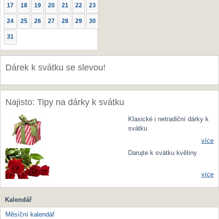
17
18
19
20
21
22
23
24
25
26
27
28
29
30
31
Dárek k svátku se slevou!
Najisto: Tipy na dárky k svátku
Klasické i netradiční dárky k
svátku
více
Darujte k svátku květiny
více
Kalendář
Měsíční kalendář