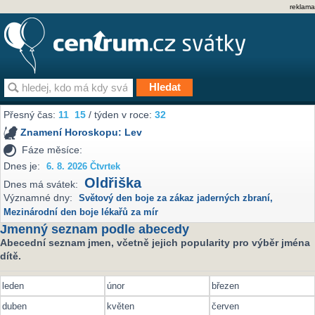
reklama
Přesný čas:
11
15
/ týden v roce:
32
Znamení Horoskopu:
Lev
Fáze měsíce:
Dnes je:
6. 8. 2026 Čtvrtek
Oldřiška
Dnes má svátek:
Významné dny:
Světový den boje za zákaz jaderných zbraní
,
Mezinárodní den boje lékařů za mír
Jmenný seznam podle abecedy
Abecední seznam jmen, včetně jejich popularity pro výběr jména
dítě.
leden
únor
březen
duben
květen
červen