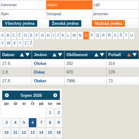
červenec
srpen
září
říjen
listopad
prosinec
Všechny jména
Ženská jména
Mužská jména
A
B
C
Č
D
E
F
G
H
I
J
K
L
M
N
O
P
Q
R
Ř
S
Š
T
U
V
W
X
Y
Z
Ž
Datum
Jméno
Oblíbenost
Pořadí
27.8.
Otokar
282
314
1.8.
Oskar
970
178
27.8.
Otakar
7986
73
Srpen
2026
po
út
st
čt
pá
so
ne
1
2
3
4
5
6
7
8
9
10
11
12
13
14
15
16