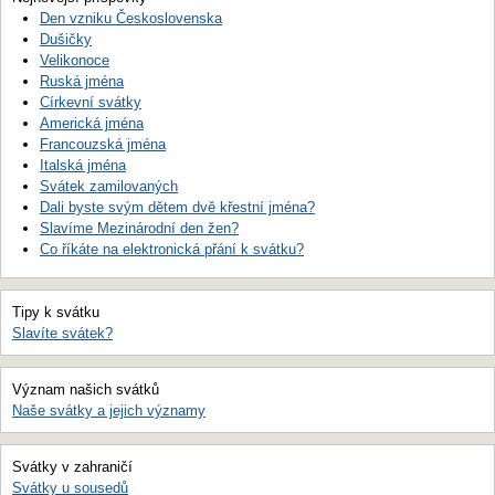
Den vzniku Československa
Dušičky
Velikonoce
Ruská jména
Církevní svátky
Americká jména
Francouzská jména
Italská jména
Svátek zamilovaných
Dali byste svým dětem dvě křestní jména?
Slavíme Mezinárodní den žen?
Co říkáte na elektronická přání k svátku?
Tipy k svátku
Slavíte svátek?
Význam našich svátků
Naše svátky a jejich významy
Svátky v zahraničí
Svátky u sousedů