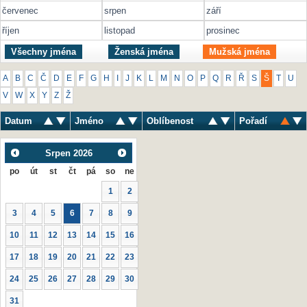
červenec
srpen
září
říjen
listopad
prosinec
Všechny jména
Ženská jména
Mužská jména
A
B
C
Č
D
E
F
G
H
I
J
K
L
M
N
O
P
Q
R
Ř
S
Š
T
U
V
W
X
Y
Z
Ž
Datum
Jméno
Oblíbenost
Pořadí
Srpen
2026
po
út
st
čt
pá
so
ne
1
2
3
4
5
6
7
8
9
10
11
12
13
14
15
16
17
18
19
20
21
22
23
24
25
26
27
28
29
30
31