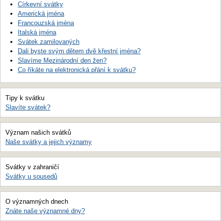
Církevní svátky
Americká jména
Francouzská jména
Italská jména
Svátek zamilovaných
Dali byste svým dětem dvě křestní jména?
Slavíme Mezinárodní den žen?
Co říkáte na elektronická přání k svátku?
Tipy k svátku
Slavíte svátek?
Význam našich svátků
Naše svátky a jejich významy
Svátky v zahraničí
Svátky u sousedů
O významných dnech
Znáte naše významné dny?