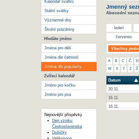
Kalendář svátků
Jmenný sez
Státní svátky
Abecední seznam
Významné dny
leden
Školní prázdniny
červenec
Hledáte jméno
Jména pro děti
Všechny jmén
Jména dle četnosti
A
B
C
Č
D
Jména dle popularity
W
X
Y
Z
Ž
Zvířecí kalendář
Datum
Jméno pro kočku
30.11.
Jméno pro psa
16.11.
16.11.
Nejnovější příspěvky
Den vzniku
Československa
Dušičky
Velikonoce