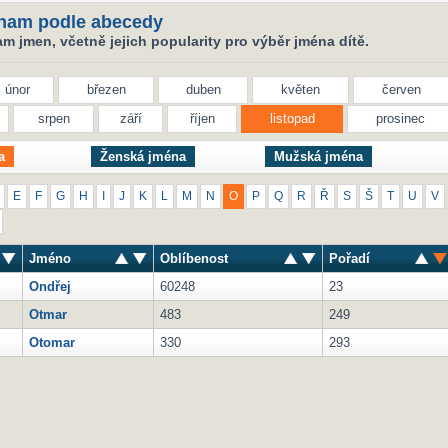
nam podle abecedy
 jmen, včetně jejich popularity pro výběr jména dítě.
únor
březen
duben
květen
červen
srpen
září
říjen
listopad
prosinec
a
Ženská jména
Mužská jména
E
F
G
H
I
J
K
L
M
N
O
P
Q
R
Ř
S
Š
T
U
V
Jméno
Oblíbenost
Pořadí
Ondřej
60248
23
Otmar
483
249
Otomar
330
293