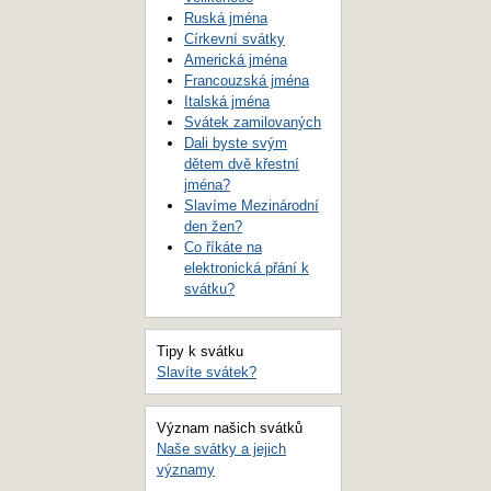
Ruská jména
Církevní svátky
Americká jména
Francouzská jména
Italská jména
Svátek zamilovaných
Dali byste svým
dětem dvě křestní
jména?
Slavíme Mezinárodní
den žen?
Co říkáte na
elektronická přání k
svátku?
Tipy k svátku
Slavíte svátek?
Význam našich svátků
Naše svátky a jejich
významy