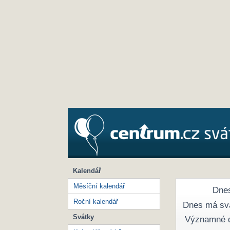
Kalendář
Měsíční kalendář
Dnes
Roční kalendář
Dnes má sv
Svátky
Významné 