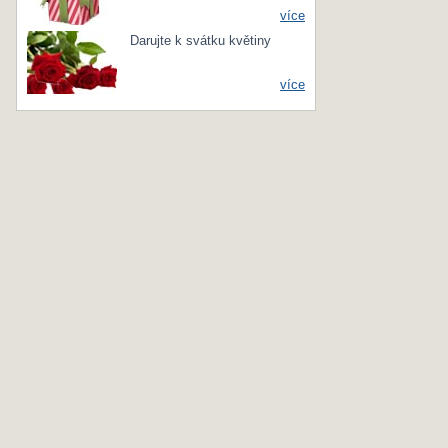
více
Darujte k svátku květiny
více