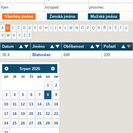
říjen
listopad
prosinec
Všechny jména
Ženská jména
Mužská jména
A
B
C
Č
D
E
F
G
H
I
J
K
L
M
N
O
P
Q
R
Ř
S
Š
T
U
V
W
X
Y
Z
Ž
Datum
Jméno
Oblíbenost
Pořadí
30.4.
Blahoslav
698
209
Srpen
2026
po
út
st
čt
pá
so
ne
1
2
3
4
5
6
7
8
9
10
11
12
13
14
15
16
17
18
19
20
21
22
23
24
25
26
27
28
29
30
31