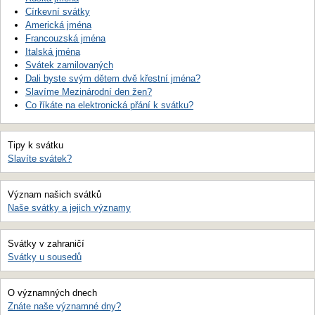
Církevní svátky
Americká jména
Francouzská jména
Italská jména
Svátek zamilovaných
Dali byste svým dětem dvě křestní jména?
Slavíme Mezinárodní den žen?
Co říkáte na elektronická přání k svátku?
Tipy k svátku
Slavíte svátek?
Význam našich svátků
Naše svátky a jejich významy
Svátky v zahraničí
Svátky u sousedů
O významných dnech
Znáte naše významné dny?