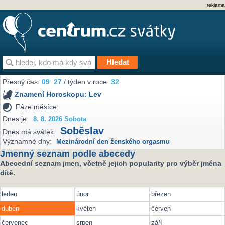
reklama
Přesný čas:
09
:
27
/ týden v roce:
32
Znamení Horoskopu:
Lev
Fáze měsíce:
Dnes je:
8. 8. 2026 Sobota
Soběslav
Dnes má svátek:
Významné dny:
Mezinárodní den ženského orgasmu
Jmenný seznam podle abecedy
Abecední seznam jmen, včetně jejich popularity pro výběr jména
dítě.
leden
únor
březen
duben
květen
červen
červenec
srpen
září