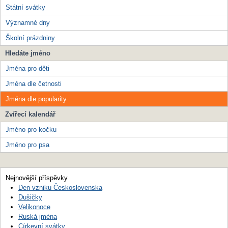
Státní svátky
Významné dny
Školní prázdniny
Hledáte jméno
Jména pro děti
Jména dle četnosti
Jména dle popularity
Zvířecí kalendář
Jméno pro kočku
Jméno pro psa
Nejnovější příspěvky
Den vzniku Československa
Dušičky
Velikonoce
Ruská jména
Církevní svátky