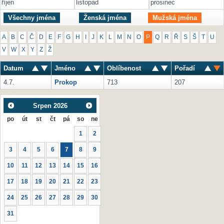
říjen
listopad
prosinec
Všechny jména
Ženská jména
Mužská jména
A
B
C
Č
D
E
F
G
H
I
J
K
L
M
N
O
P
Q
R
Ř
S
Š
T
U
V
W
X
Y
Z
Ž
Datum
Jméno
Oblíbenost
Pořadí
4.7.
Prokop
713
207
Srpen
2026
po
út
st
čt
pá
so
ne
1
2
3
4
5
6
7
8
9
10
11
12
13
14
15
16
17
18
19
20
21
22
23
24
25
26
27
28
29
30
31