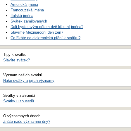
Americká jména
Francouzská jména
Italská jména
Svátek zamilovaných
Dali byste svým dětem dvě křestní jména?
Slavíme Mezinárodní den žen?
Co říkáte na elektronická přání k svátku?
Tipy k svátku
Slavíte svátek?
Význam našich svátků
Naše svátky a jejich významy
Svátky v zahraničí
Svátky u sousedů
O významných dnech
Znáte naše významné dny?