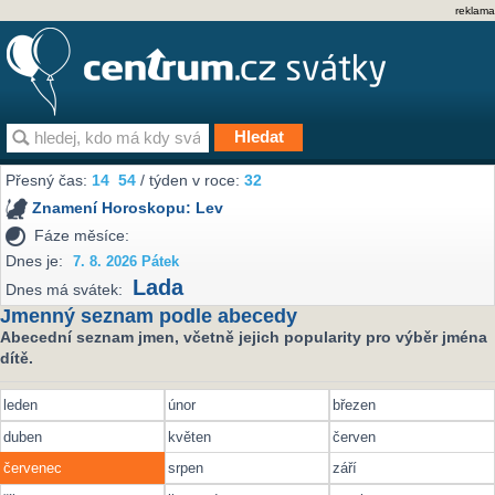
reklama
Přesný čas:
14
54
/ týden v roce:
32
Znamení Horoskopu:
Lev
Fáze měsíce:
Dnes je:
7. 8. 2026 Pátek
Lada
Dnes má svátek:
Jmenný seznam podle abecedy
Abecední seznam jmen, včetně jejich popularity pro výběr jména
dítě.
leden
únor
březen
duben
květen
červen
červenec
srpen
září