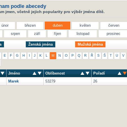
nam podle abecedy
 jmen, včetně jejich popularity pro výběr jména dítě.
únor
březen
duben
květen
červen
srpen
září
říjen
listopad
prosinec
a
Ženská jména
Mužská jména
E
F
G
H
I
J
K
L
M
N
O
P
Q
R
Ř
S
Š
T
U
V
Jméno
Oblíbenost
Pořadí
Marek
53279
26