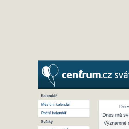
Kalendář
Měsíční kalendář
Dnes
Roční kalendář
Dnes má sv
Svátky
Významné 