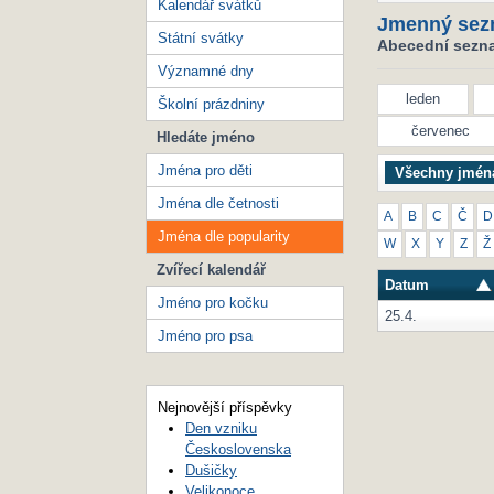
Kalendář svátků
Jmenný sez
Státní svátky
Abecední seznam
Významné dny
leden
Školní prázdniny
červenec
Hledáte jméno
Jména pro děti
Všechny jmén
Jména dle četnosti
A
B
C
Č
D
Jména dle popularity
W
X
Y
Z
Ž
Zvířecí kalendář
Datum
Jméno pro kočku
25.4.
Jméno pro psa
Nejnovější příspěvky
Den vzniku
Československa
Dušičky
Velikonoce