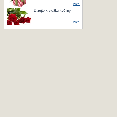
více
Darujte k svátku květiny
více