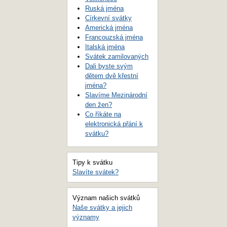
Ruská jména
Církevní svátky
Americká jména
Francouzská jména
Italská jména
Svátek zamilovaných
Dali byste svým
dětem dvě křestní
jména?
Slavíme Mezinárodní
den žen?
Co říkáte na
elektronická přání k
svátku?
Tipy k svátku
Slavíte svátek?
Význam našich svátků
Naše svátky a jejich
významy