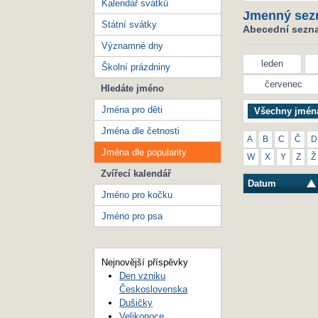
Kalendář svátků
Jmenný sez
Státní svátky
Abecední seznam
Významné dny
leden
Školní prázdniny
červenec
Hledáte jméno
Jména pro děti
Všechny jmén
Jména dle četnosti
A
B
C
Č
D
Jména dle popularity
W
X
Y
Z
Ž
Zvířecí kalendář
Datum
Jméno pro kočku
Jméno pro psa
Nejnovější příspěvky
Den vzniku
Československa
Dušičky
Velikonoce