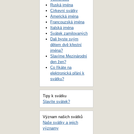
Ruská jména
Církevní svátky
Americká jména
Francouzská jména
Italská jména
Svátek zamilovaných
Dali byste svým
dětem dvě křestní
jména?
Slavíme Mezinárodní
den žen?
Co říkáte na
elektronická přání k
svátku?
Tipy k svátku
Slavíte svátek?
Význam našich svátků
Naše svátky a jejich
významy