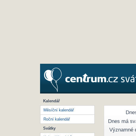
Kalendář
Měsíční kalendář
Dnes
Roční kalendář
Dnes má sv
Svátky
Významné 