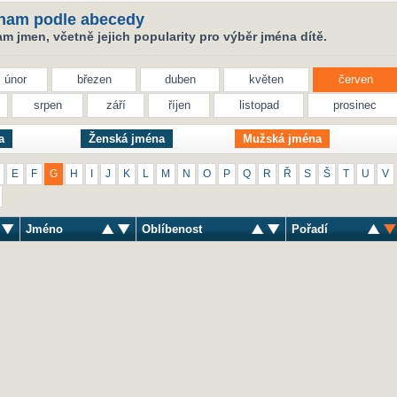
nam podle abecedy
 jmen, včetně jejich popularity pro výběr jména dítě.
únor
březen
duben
květen
červen
srpen
září
říjen
listopad
prosinec
a
Ženská jména
Mužská jména
E
F
G
H
I
J
K
L
M
N
O
P
Q
R
Ř
S
Š
T
U
V
Jméno
Oblíbenost
Pořadí