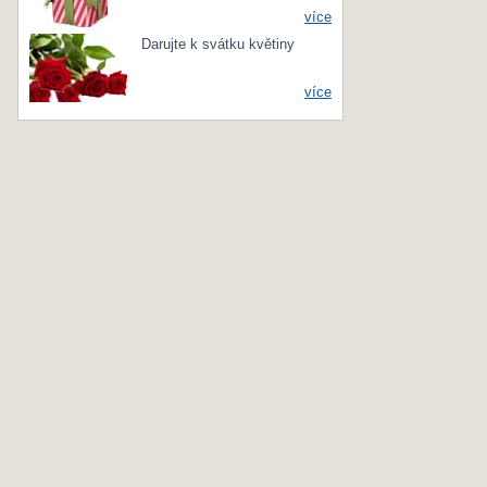
více
Darujte k svátku květiny
více