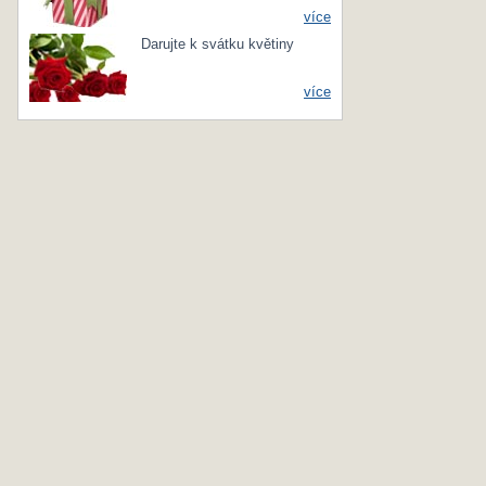
více
Darujte k svátku květiny
více