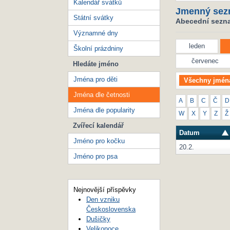
Kalendář svátků
Jmenný sez
Státní svátky
Abecední seznam
Významné dny
leden
Školní prázdniny
červenec
Hledáte jméno
Jména pro děti
Všechny jmén
Jména dle četnosti
A
B
C
Č
D
Jména dle popularity
W
X
Y
Z
Ž
Zvířecí kalendář
Datum
Jméno pro kočku
20.2.
Jméno pro psa
Nejnovější příspěvky
Den vzniku
Československa
Dušičky
Velikonoce