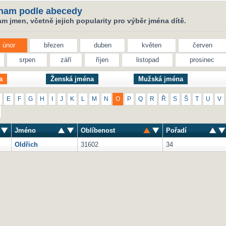
nam podle abecedy
 jmen, včetně jejich popularity pro výběr jména dítě.
únor
březen
duben
květen
červen
srpen
září
říjen
listopad
prosinec
a
Ženská jména
Mužská jména
E
F
G
H
I
J
K
L
M
N
O
P
Q
R
Ř
S
Š
T
U
V
Jméno
Oblíbenost
Pořadí
Oldřich
31602
34