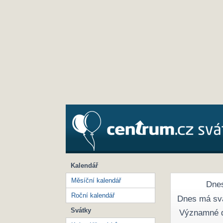
Kalendář
Měsíční kalendář
Dnes
Roční kalendář
Dnes má sv
Svátky
Významné 