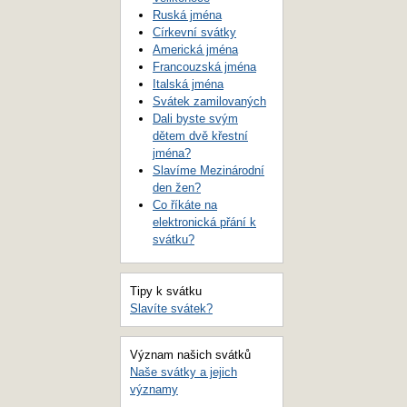
Ruská jména
Církevní svátky
Americká jména
Francouzská jména
Italská jména
Svátek zamilovaných
Dali byste svým
dětem dvě křestní
jména?
Slavíme Mezinárodní
den žen?
Co říkáte na
elektronická přání k
svátku?
Tipy k svátku
Slavíte svátek?
Význam našich svátků
Naše svátky a jejich
významy