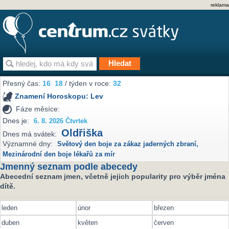
reklama
Přesný čas:
16
18
/ týden v roce:
32
Znamení Horoskopu:
Lev
Fáze měsíce:
Dnes je:
6. 8. 2026 Čtvrtek
Oldřiška
Dnes má svátek:
Významné dny:
Světový den boje za zákaz jaderných zbraní
,
Mezinárodní den boje lékařů za mír
Jmenný seznam podle abecedy
Abecední seznam jmen, včetně jejich popularity pro výběr jména
dítě.
leden
únor
březen
duben
květen
červen