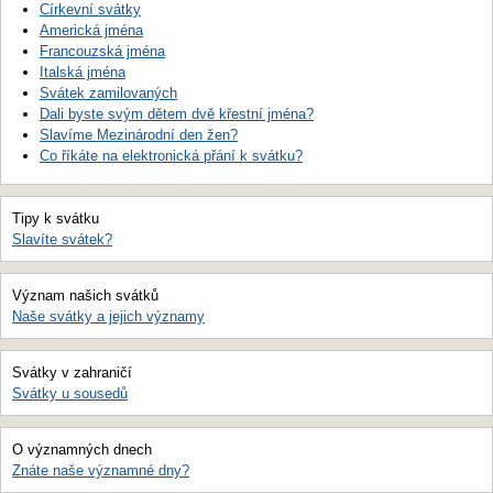
Církevní svátky
Americká jména
Francouzská jména
Italská jména
Svátek zamilovaných
Dali byste svým dětem dvě křestní jména?
Slavíme Mezinárodní den žen?
Co říkáte na elektronická přání k svátku?
Tipy k svátku
Slavíte svátek?
Význam našich svátků
Naše svátky a jejich významy
Svátky v zahraničí
Svátky u sousedů
O významných dnech
Znáte naše významné dny?