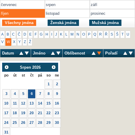
červenec
srpen
září
říjen
listopad
prosinec
Všechny jména
Ženská jména
Mužská jména
A
B
C
Č
D
E
F
G
H
I
J
K
L
M
N
O
P
Q
R
Ř
S
Š
T
U
V
W
X
Y
Z
Ž
Datum
Jméno
Oblíbenost
Pořadí
Srpen
2026
po
út
st
čt
pá
so
ne
1
2
3
4
5
6
7
8
9
10
11
12
13
14
15
16
17
18
19
20
21
22
23
24
25
26
27
28
29
30
31