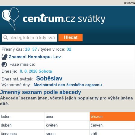
reklama
Přesný čas:
18
37
/ týden v roce:
32
Znamení Horoskopu:
Lev
Fáze měsíce:
Dnes je:
8. 8. 2026 Sobota
Soběslav
Dnes má svátek:
Významné dny:
Mezinárodní den ženského orgasmu
Jmenný seznam podle abecedy
Abecední seznam jmen, včetně jejich popularity pro výběr jména
dítě.
leden
únor
březen
duben
květen
červen
červenec
srpen
září