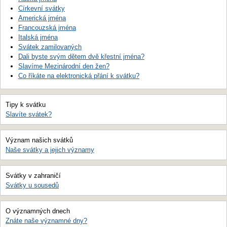
Církevní svátky
Americká jména
Francouzská jména
Italská jména
Svátek zamilovaných
Dali byste svým dětem dvě křestní jména?
Slavíme Mezinárodní den žen?
Co říkáte na elektronická přání k svátku?
Tipy k svátku
Slavíte svátek?
Význam našich svátků
Naše svátky a jejich významy
Svátky v zahraničí
Svátky u sousedů
O významných dnech
Znáte naše významné dny?