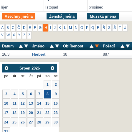
říjen
listopad
prosinec
Všechny jména
Ženská jména
Mužská jména
A
B
C
Č
D
E
F
G
H
I
J
K
L
M
N
O
P
Q
R
Ř
S
Š
T
U
V
W
X
Y
Z
Ž
Datum
Jméno
Oblíbenost
Pořadí
16.3.
Herbert
38
887
Srpen
2026
po
út
st
čt
pá
so
ne
1
2
3
4
5
6
7
8
9
10
11
12
13
14
15
16
17
18
19
20
21
22
23
24
25
26
27
28
29
30
31